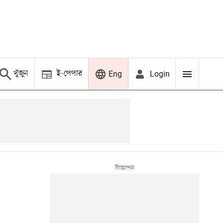
খুঁজুন
ই-পেপার
Login
Eng