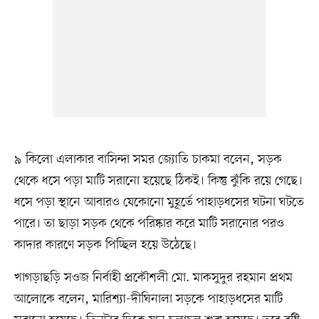
৯ কিলো এলাকার বাসিন্দা সমর জ্যোতি চাকমা বলেন, সড়ক
থেকে ধসে পড়া মাটি সরানো হয়েছে ঠিকই। কিন্তু ঝুঁকি রয়ে গেছে।
ধসে পড়া স্থানে আবারও যেকোনো মুহূর্তে পাহাড়ধসের ঘটনা ঘটতে
পারে। তা ছাড়া সড়ক থেকে পরিষ্কার করে মাটি সরানোর পরও
কাদার কারণে সড়ক পিচ্ছিল হয়ে উঠেছে।
খাগড়াছড়ি সওজ নির্বাহী প্রকৌশলী মো. মাকসুদুর রহমান প্রথম
আলোকে বলেন, মারিশ্যা-দীঘিনালা সড়কে পাহাড়ধসের মাটি