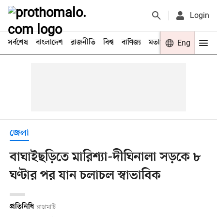
Login
সর্বশেষ
বাংলাদেশ
রাজনীতি
বিশ্ব
বাণিজ্য
মতামত
খেলা
Eng
বিনো
জেলা
বাঘাইছড়িতে মারিশ্যা-দীঘিনালা সড়কে ৮
ঘণ্টার পর যান চলাচল স্বাভাবিক
প্রতিনিধি
রাঙামাটি