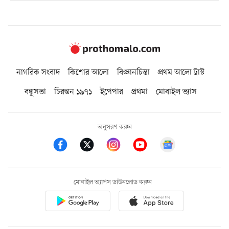
নাগরিক সংবাদ
কিশোর আলো
বিজ্ঞানচিন্তা
প্রথম আলো ট্রাস্ট
বন্ধুসভা
চিরন্তন ১৯৭১
ইপেপার
প্রথমা
মোবাইল ভ্যাস
অনুসরণ করুন
মোবাইল অ্যাপস ডাউনলোড করুন