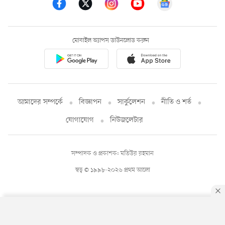
মোবাইল অ্যাপস ডাউনলোড করুন
আমাদের সম্পর্কে
বিজ্ঞাপন
সার্কুলেশন
নীতি ও শর্ত
যোগাযোগ
নিউজলেটার
সম্পাদক ও প্রকাশক: মতিউর রহমান
স্বত্ব © ১৯৯৮-২০২৬ প্রথম আলো