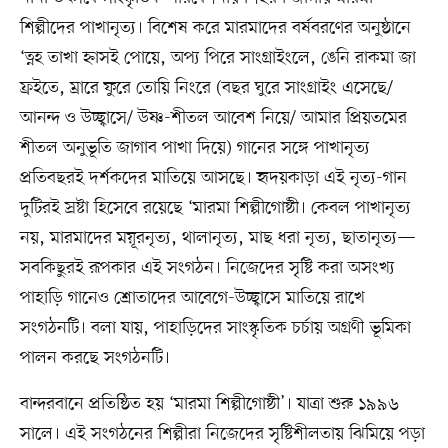
শিল্পীদের পাখানৃত্য। বিশেষ করে মারমাদের বর্ষবরণের অনুষ্ঠানে
‘ত্নহ তাখা হ্নাসই পোয়ে, অপ্য পিরে সাংগ্রাইংলে, ঙেনি রাকমা জা
ফ্রইতে, ম্রারে ফুরে তোয়ি নিংরে (বছর ঘুরে সাংগ্রাইং এসেছে/
আনন্দ ও উচ্ছ্বাসে/ উষ্ণ-শীতল আবেশ নিয়ে/ আমার প্রিয়তমের
শীতল অনুভূতি জাগাব পাখা দিয়ে) গানের সঙ্গে পাখানৃত্য
প্রতিবছরই দর্শকদের মাতিয়ে আসছে। হৃদয়কাড়া এই নৃত্য-গান
দুটিরই স্রষ্টা হিসেবে রয়েছে ‘মারমা শিল্পীগোষ্ঠী। কেবল পাখানৃত্য
নয়, মারমাদের ময়ূরনৃত্য, থালানৃত্য, মাছ ধরা নৃত্য, ছাতানৃত্য—
সবকিছুরই রূপকার এই সংগঠন। নিজেদের সৃষ্টি করা অসংখ্য
পাহাড়ি গানেও শ্রোতাদের আবেগে-উচ্ছ্বাসে মাতিয়ে রাখে
সংগঠনটি। বলা যায়, পাহাড়িদের সাংস্কৃতিক চর্চায় অগ্রণী ভূমিকা
পালন করছে সংগঠনটি।
বান্দরবানে প্রতিষ্ঠিত হয় ‘মারমা শিল্পীগোষ্ঠী’। যাত্রা শুরু ১৯৯৬
সালে। এই সংগঠনের শিল্পীরা নিজেদের সৃষ্টিশীলতায় ঝিমিয়ে পড়া