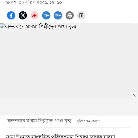
প্রকাশ: ০৮ এপ্রিল ২০২৫, ১২: ৫০
বান্দরবানে মারমা শিল্পীদের পাখা নৃত্য
ছবি: প্রথম আলো
নানা উৎসবে সাংস্কৃতিক পরিবেশনায় শিহরণ জাগায় মারমা