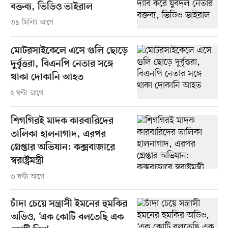
বক্তব্য, ভিডিও ভাইরাল
৩৯ মিনিট আগে
মোটরসাইকেলে এসে গুলি ছোড়ে
দুর্বৃত্তরা, বিএনপি নেতার সঙ্গে
থাকা দোকানি আহত
২ ঘণ্টা আগে
শিগগিরই মাদক কারবারিদের
তালিকা হালনাগাদ, এরপর
গ্রেপ্তার অভিযান: কক্সবাজারে
স্বরাষ্ট্রমন্ত্রী
৩ ঘণ্টা আগে
চাঁদা চেয়ে সন্ত্রাসী ইমনের হুমকির
অডিও, ‘এক কোটি বলতেছি এক