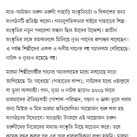
সাত-আটজন তরুণ-তরুণী পাহাড়ি সংস্কৃতিচর্চা ও বিকাশের জন্য
সংগঠনটি প্রতিষ্ঠা করেন। গতানুগতিকতার বাইরে পাহাড়ের শিল্প-
সংস্কৃতির নতুন পথরেখা সন্ধান ছিল তাঁদের উদ্দেশ্য। প্রাচীন
সংস্কৃতির সঙ্গে সমকালকে মিলিয়ে নৃত্য-গানের রূপান্তর করেছেন।
এ পর্যন্ত শিল্পীদের একক ও দলীয় গানের বহু অ্যালবাম বেরিয়েছে।
নাটক ও নৃত্যও হয়েছে বহু।
মারমা শিল্পীগোষ্ঠীর গানের অ্যালবামের মধ্যে সবচেয়ে সাড়া
জাগিয়েছে ‘টং অঙোয়ে’ (পাহাড়ের বাষ্প); নাটকের মধ্যে ওয়াকুসে
বা তুলা ব্যবসায়ী। গান, নৃত্য ও নাটক ছাড়াও ২০০১ সালে
মারমাদের ঐতিহ্যবাহী পোশাক–পরিচ্ছদ, গয়না ও ভাষা তুলে ধরার
জন্য মিস্টার ও মিস মারমা প্রতিযোগিতা আয়োজন শুরু করা হয়
সংগঠনের উদ্যোগে। সাংগ্রাইং উৎসবে এই আয়োজন তরুণ-
তরুণীদের নিজেদের সমাজ-সংস্কৃতি নিয়ে সচেতন করে। তবে
কয়েক বছর করার পর এর আর ধারাবাহিকতা রাখা যায়নি। মারমা