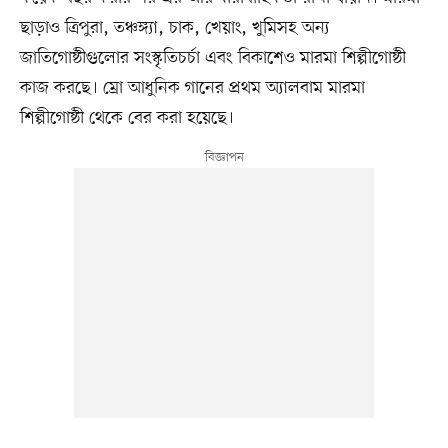
ছাড়াও ত্রিপুরা, তঞ্চঙ্গ্যা, চাক, খেয়াং, খুমিসহ অন্য
জাতিগোষ্ঠীগুলোর সংস্কৃতিচর্চা এবং বিকাশেও মারমা শিল্পীগোষ্ঠী
কাজ করছে। ম্রো আধুনিক গানের প্রথম অ্যালবাম মারমা
শিল্পীগোষ্ঠী থেকে বের করা হয়েছে।