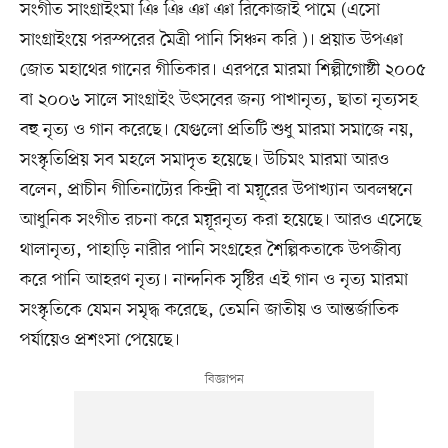
সংগীত সাংগ্রাইংমা ঞি ঞি ঞা ঞা রিকোজাই পামে (এসো
সাংগ্রাইংয়ে পরস্পরের মৈত্রী পানি সিঞ্চন করি )। প্রয়াত উপঞা
জোত মহাথের গানের গীতিকার। এরপরে মারমা শিল্পীগোষ্ঠী ২০০৫
বা ২০০৬ সালে সাংগ্রাইং উৎসবের জন্য পাখানৃত্য, ছাতা নৃত্যসহ
বহু নৃত্য ও গান করেছে। যেগুলো প্রতিটি শুধু মারমা সমাজে নয়,
সংস্কৃতিপ্রিয় সব মহলে সমাদৃত হয়েছে। উচিমং মারমা আরও
বলেন, প্রাচীন গীতিনাট্যের কিন্দ্রী বা ময়ূরের উপাখ্যান অবলম্বনে
আধুনিক সংগীত রচনা করে ময়ূরনৃত্য করা হয়েছে। আরও এসেছে
থালানৃত্য, পাহাড়ি নারীর পানি সংগ্রহের শৈল্পিকতাকে উপজীব্য
করে পানি আহরণ নৃত্য। নান্দনিক সৃষ্টির এই গান ও নৃত্য মারমা
সংস্কৃতিকে যেমন সমৃদ্ধ করেছে, তেমনি জাতীয় ও আন্তর্জাতিক
পর্যায়েও প্রশংসা পেয়েছে।