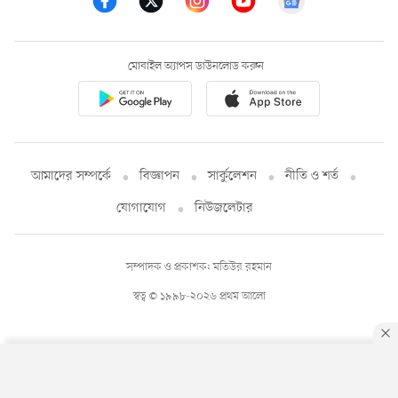
মোবাইল অ্যাপস ডাউনলোড করুন
আমাদের সম্পর্কে
বিজ্ঞাপন
সার্কুলেশন
নীতি ও শর্ত
যোগাযোগ
নিউজলেটার
সম্পাদক ও প্রকাশক: মতিউর রহমান
স্বত্ব © ১৯৯৮-২০২৬ প্রথম আলো
By using this site, you agree to our
Privacy Policy
.
OK