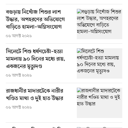
বগুড়ায় নিখোঁজ শিশুর লাশ
উদ্ধার, অপহরণের অভিযোগে
বাড়িতে হামলা–অগ্নিসংযোগ
০৬ আগস্ট ২০২৬
সিলেটে শিশু ধর্ষণচেষ্টা–হত্যা
মামলায় ৯০ দিনের মধ্যে রায়,
একজনের মৃত্যুদণ্ড
০৬ আগস্ট ২০২৬
রাজধানীর মাদারটেকে নারীর
খণ্ডিত মাথা ও দুই হাত উদ্ধার
০৬ আগস্ট ২০২৬