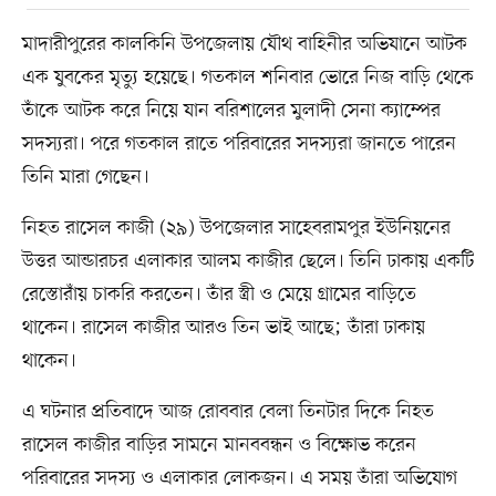
মাদারীপুরের কালকিনি উপজেলায় যৌথ বাহিনীর অভিযানে আটক
এক যুবকের মৃত্যু হয়েছে। গতকাল শনিবার ভোরে নিজ বাড়ি থেকে
তাঁকে আটক করে নিয়ে যান বরিশালের মুলাদী সেনা ক্যাম্পের
সদস্যরা। পরে গতকাল রাতে পরিবারের সদস্যরা জানতে পারেন
তিনি মারা গেছেন।
নিহত রাসেল কাজী (২৯) উপজেলার সাহেবরামপুর ইউনিয়নের
উত্তর আন্ডারচর এলাকার আলম কাজীর ছেলে। তিনি ঢাকায় একটি
রেস্তোরাঁয় চাকরি করতেন। তাঁর স্ত্রী ও মেয়ে গ্রামের বাড়িতে
থাকেন। রাসেল কাজীর আরও তিন ভাই আছে; তাঁরা ঢাকায়
থাকেন।
এ ঘটনার প্রতিবাদে আজ রোববার বেলা তিনটার দিকে নিহত
রাসেল কাজীর বাড়ির সামনে মানববন্ধন ও বিক্ষোভ করেন
পরিবারের সদস্য ও এলাকার লোকজন। এ সময় তাঁরা অভিযোগ