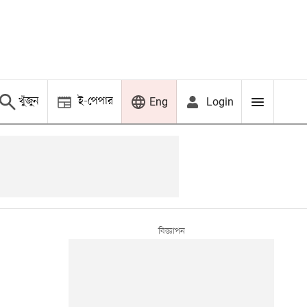
খুঁজুন
ই-পেপার
Login
Eng