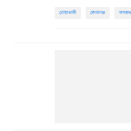
নোয়াখালী
বেগমগঞ্জ
অপরা