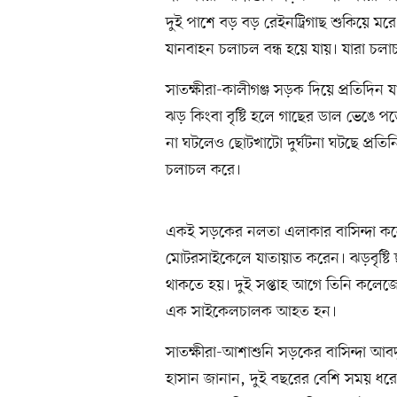
দুই পাশে বড় বড় রেইনট্রিগাছ শুকিয়ে মরে
যানবাহন চলাচল বন্ধ হয়ে যায়। যারা চল
সাতক্ষীরা-কালীগঞ্জ সড়ক দিয়ে প্রতিদিন য
ঝড় কিংবা বৃষ্টি হলে গাছের ডাল ভেঙে প
না ঘটলেও ছোটখাটো দুর্ঘটনা ঘটছে প্রত
চলাচল করে।
একই সড়কের নলতা এলাকার বাসিন্দা কলেজশ
মোটরসাইকেলে যাতায়াত করেন। ঝড়বৃষ্টি
থাকতে হয়। দুই সপ্তাহ আগে তিনি কলেজ
এক সাইকেলচালক আহত হন।
সাতক্ষীরা-আশাশুনি সড়কের বাসিন্দা আবদ
হাসান জানান, দুই বছরের বেশি সময় ধর