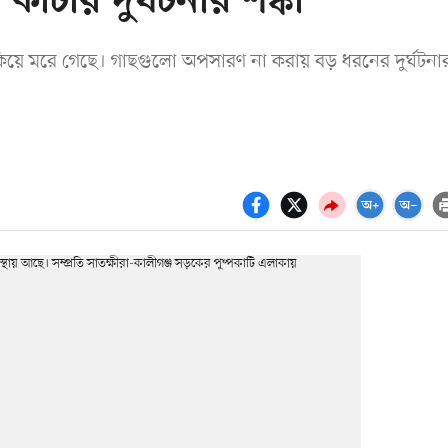
টায় দুর্ঘটনার শঙ্কা
কিয়ে মরে গেছে। গাছগুলো অপসারণ না করায় বড় ধরনের দুর্ঘটনা