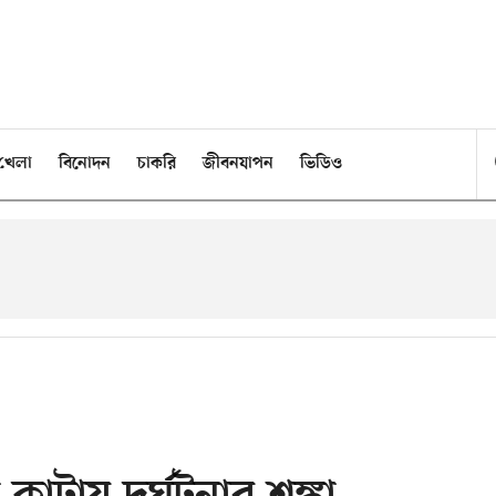
খেলা
বিনোদন
চাকরি
জীবনযাপন
ভিডিও