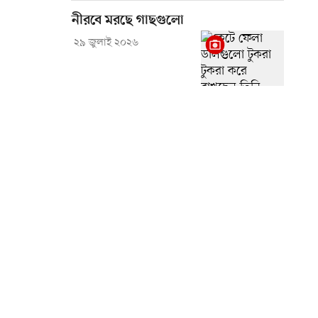
নীরবে মরছে গাছগুলো
২৯ জুলাই ২০২৬