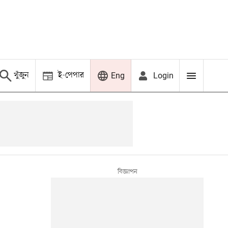
খুঁজুন
ই-পেপার
Login
Eng