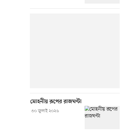
মোহনীয় রূপের রাজঘণ্টা
৩০ জুলাই ২০২৬