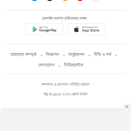
মোবাইল অ্যাপস ডাউনলোড করুন
আমাদের সম্পর্কে
বিজ্ঞাপন
সার্কুলেশন
নীতি ও শর্ত
যোগাযোগ
নিউজলেটার
সম্পাদক ও প্রকাশক: মতিউর রহমান
স্বত্ব © ১৯৯৮-২০২৬ প্রথম আলো
By using this site, you agree to our
Privacy Policy
.
OK