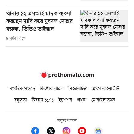
থানার ১২ এসআই মাদক ব্যবসা
করছেন দাবি করে যুবদল নেতার
বক্তব্য, ভিডিও ভাইরাল
৮ ঘণ্টা আগে
নাগরিক সংবাদ
কিশোর আলো
বিজ্ঞানচিন্তা
প্রথম আলো ট্রাস্ট
বন্ধুসভা
চিরন্তন ১৯৭১
ইপেপার
প্রথমা
মোবাইল ভ্যাস
অনুসরণ করুন