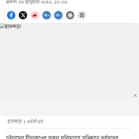
প্রকাশ: ২২ জানুয়ারি ২০২৬, ১০: ০৬
হাতকড়া
প্রতীকী ছবি
চট্টগ্রামের সীতাকুণ্ডের জঙ্গল সলিমপুরে অভিযানে দুর্বৃত্তদের