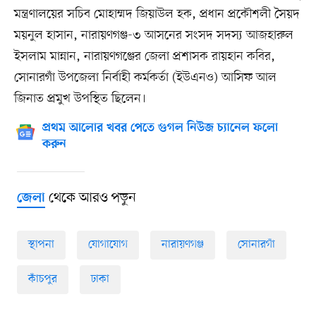
মন্ত্রণালয়ের সচিব মোহাম্মদ জিয়াউল হক, প্রধান প্রকৌশলী সৈয়দ
ময়নুল হাসান, নারায়ণগঞ্জ-৩ আসনের সংসদ সদস্য আজহারুল
ইসলাম মান্নান, নারায়ণগঞ্জের জেলা প্রশাসক রায়হান কবির,
সোনারগাঁ উপজেলা নির্বাহী কর্মকর্তা (ইউএনও) আসিফ আল
জিনাত প্রমুখ উপস্থিত ছিলেন।
প্রথম আলোর খবর পেতে গুগল নিউজ চ্যানেল ফলো
করুন
থেকে আরও পড়ুন
জেলা
স্থাপনা
যোগাযোগ
নারায়ণগঞ্জ
সোনারগাঁ
কাঁচপুর
ঢাকা