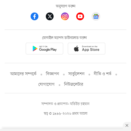
অনুসরণ করুন
মোবাইল অ্যাপস ডাউনলোড করুন
আমাদের সম্পর্কে
বিজ্ঞাপন
সার্কুলেশন
নীতি ও শর্ত
যোগাযোগ
নিউজলেটার
সম্পাদক ও প্রকাশক: মতিউর রহমান
স্বত্ব © ১৯৯৮-২০২৬ প্রথম আলো