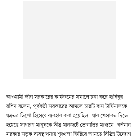
আওয়ামী লীগ সরকারের কার্যক্রমের সমালোচনা করে হাবিবুর
রশিদ বলেন, পূর্ববর্তী সরকারের আমলে চারটি বাস টার্মিনালকে
যত্রতত্র ডিপো হিসেবে ব্যবহার করা হয়েছিল। যার খেসারত দিতে
হয়েছে সাধারণ মানুষকে তীব্র যানজটে ভোগান্তির মাধ্যমে। বর্তমান
সরকার সড়ক ব্যবস্থাপনায় শৃঙ্খলা ফিরিয়ে আনতে বিভিন্ন উদ্যোগ