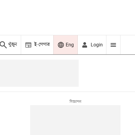
খুঁজুন
ই-পেপার
Login
Eng