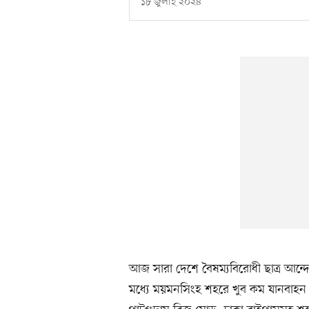
১৮ জুলাই ২০২৪
আজ সারা দেশে বৈষম্যবিরোধী ছাত্র আন্দ
মধ্যে ময়মনসিংহ শহরে খুব কম যানবাহ