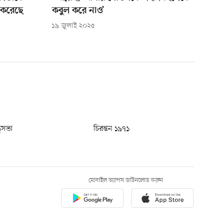
 করেছে
কবুল করে নাও’
১৯ জুলাই ২০২৫
ধুসভা
চিরন্তন ১৯৭১
মোবাইল অ্যাপস ডাউনলোড করুন