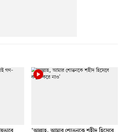
েভাবে
‘আল্লাহ, আমার শোভনকে শহীদ হিসেবে