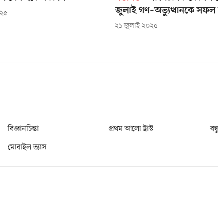
জুলাই গণ–অভ্যুত্থানকে সফল
০২৫
২১ জুলাই ২০২৫
বিজ্ঞানচিন্তা
প্রথম আলো ট্রাস্ট
বন্
মোবাইল ভ্যাস