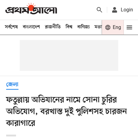
Login
সর্বশেষ
বাংলাদেশ
রাজনীতি
বিশ্ব
বাণিজ্য
মতামত
খেলা
Eng
বিনো
জেলা
ফতুল্লায় অভিযানের নামে সোনা চুরির
অভিযোগ, বরখাস্ত দুই পুলিশসহ চারজন
কারাগারে