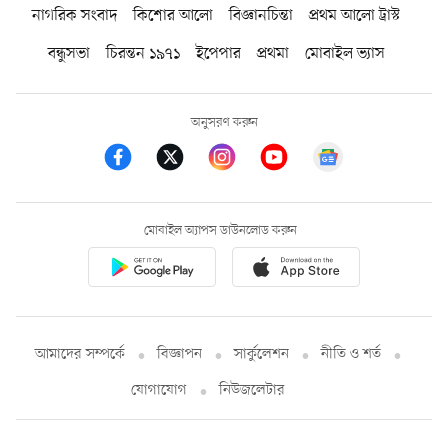
নাগরিক সংবাদ
কিশোর আলো
বিজ্ঞানচিন্তা
প্রথম আলো ট্রাস্ট
বন্ধুসভা
চিরন্তন ১৯৭১
ইপেপার
প্রথমা
মোবাইল ভ্যাস
অনুসরণ করুন
মোবাইল অ্যাপস ডাউনলোড করুন
আমাদের সম্পর্কে
বিজ্ঞাপন
সার্কুলেশন
নীতি ও শর্ত
যোগাযোগ
নিউজলেটার