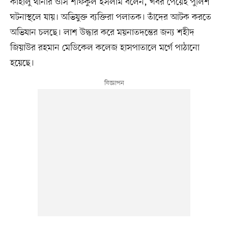
কাহালু থানার ওসি শফিকুল ইসলাম বলেন, খবর পেয়েই পুলিশ
ঘটনাস্থলে যায়। অভিযুক্ত ব্যক্তিরা পলাতক। তাঁদের আটক করতে
অভিযান চলছে। লাশ উদ্ধার করে ময়নাতদন্তের জন্য শহীদ
জিয়াউর রহমান মেডিকেল কলেজ হাসপাতালে মর্গে পাঠানো
হয়েছে।