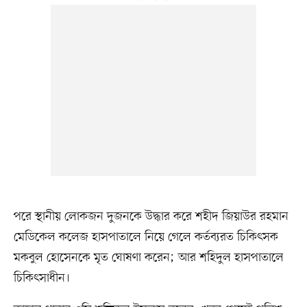
পরে স্থানীয় লোকজন দুজনকে উদ্ধার করে শহীদ জিয়াউর রহমান
মেডিকেল কলেজ হাসপাতালে নিয়ে গেলে কর্তব্যরত চিকিৎসক
মকবুল হোসেনকে মৃত ঘোষণা করেন; আর শহিদুল হাসপাতালে
চিকিৎসাধীন।