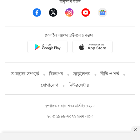
অনুসরণ করুন
মোবাইল অ্যাপস ডাউনলোড করুন
আমাদের সম্পর্কে
বিজ্ঞাপন
সার্কুলেশন
নীতি ও শর্ত
যোগাযোগ
নিউজলেটার
সম্পাদক ও প্রকাশক: মতিউর রহমান
স্বত্ব © ১৯৯৮-২০২৬ প্রথম আলো