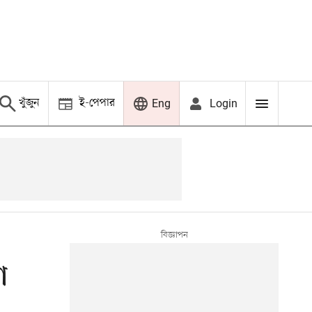
খুঁজুন
ই-পেপার
Login
Eng
া