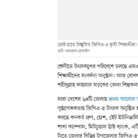
ক্রেস্ট হাতে উচ্ছ্বসিত জিপিএ-৫ কৃতী শিক্ষার
ছবি: আমজাদ হোসাইন
ফেনীতে উৎসবমুখর পরিবেশে চলছে এসএসসি
শিক্ষার্থীদের সংবর্ধনা অনুষ্ঠান। আজ
শহীদুল্লাহ কায়সার সড়কের জেলা শিল্পকলা 
সারা দেশের ৬৪টি জেলায়
প্রথম আলোর আয়
পৃষ্ঠপোষকতায় জিপিএ-৫ উৎসব অনুষ্ঠিত হ
করছে কনকর্ড গ্রুপ, ফ্রেশ, স্টেট ইউনিভ
শাখা ক্যাম্পাস, মিউচুয়াল ট্রাস্ট ব্যাং
নিতে জেলার বিভিন্ন উপজেলার জিপিএ-৫ প