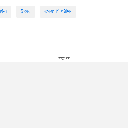
্ধনা
উৎসব
এসএসসি পরীক্ষা