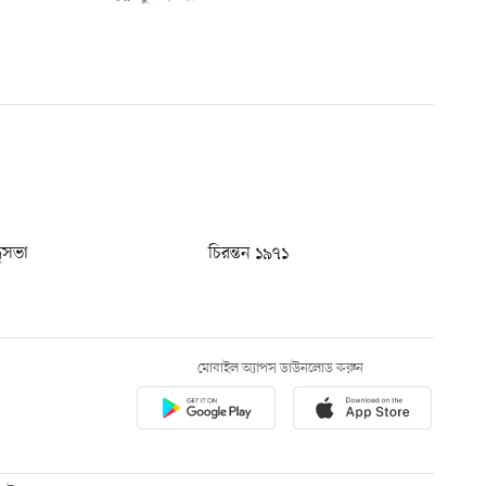
ধুসভা
চিরন্তন ১৯৭১
মোবাইল অ্যাপস ডাউনলোড করুন