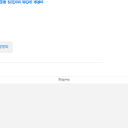
উজ চ্যানেল ফলো করুন
যায়াম