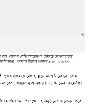
ারপাস এলাকার নেভি কনভেনশন সেন্টারে যোগব্যায়ামের
হাইকমিশনার। গতকাল বিকেল পাঁচটায়
ছবি: জুয়েল শীল
 নারী-পুরুষ একসঙ্গে যোগব্যায়ামে অংশ নিয়েছেন। ১০ম
ষে নগরের টাইগারপাস এলাকার নেভি কনভেনশন সেন্টারে
গ দিবস উদ্‌যাপন উপলক্ষে এই অনুষ্ঠানের আয়োজন করে।