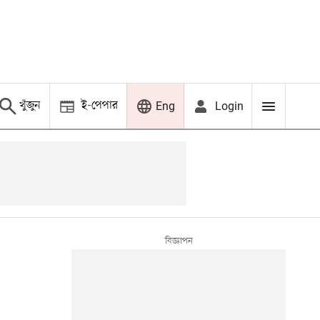
খুঁজুন
ই-পেপার
Login
Eng