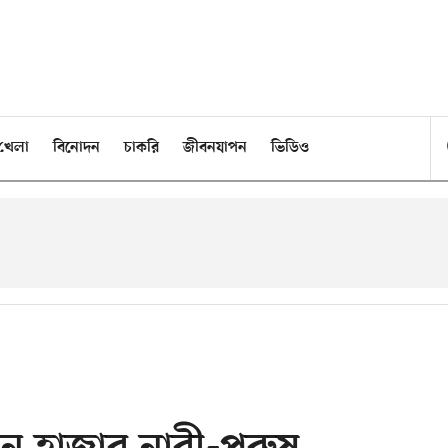
খেলা
বিনোদন
চাকরি
জীবনযাপন
ভিডিও