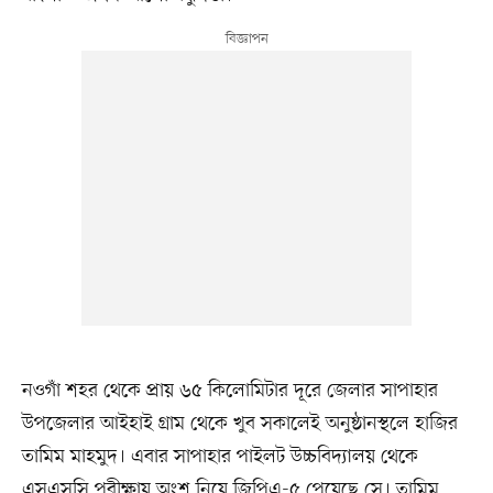
নওগাঁ শহর থেকে প্রায় ৬৫ কিলোমিটার দূরে জেলার সাপাহার
উপজেলার আইহাই গ্রাম থেকে খুব সকালেই অনুষ্ঠানস্থলে হাজির
তামিম মাহমুদ। এবার সাপাহার পাইলট উচ্চবিদ্যালয় থেকে
এসএসসি পরীক্ষায় অংশ নিয়ে জিপিএ-৫ পেয়েছে সে। তামিম