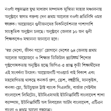
নওগাঁ বন্ধুসভার যুগ্ম সাধারণ সম্পাদক সুস্মিতা সাহার সঞ্চালনায়
অনুষ্ঠানে স্বাগত বক্তব্য দেন প্রথম আলোর নওগাঁ প্রতিনিধি ওমর
ফারুক। আয়োজনে গুণীজনদের দিকনির্দেশনার পাশাপাশি
সাংস্কৃতিক অনুষ্ঠান চলছে। অনুষ্ঠানে জেলার ১০ জন গুণী
শিক্ষককেও সম্মাননা জানানো হবে।
‘স্বপ্ন দেখো, জীবন গড়ো’ স্লোগানে দেশের ৬৪ জেলায় প্রথম
আলোর আয়োজনে ও শিক্ষার ডিজিটাল প্ল্যাটফর্ম শিখোর
পৃষ্ঠপোষকতায় অনুষ্ঠিত হচ্ছে জিপিএ-৫ প্রাপ্ত কৃতী শিক্ষার্থীদের
এই সংবর্ধনা উৎসব। আয়োজনটি পাওয়ার্ড বাই বিকাশ এবং
সহযোগিতায় থাকছে কনকর্ড গ্রুপ, ফ্রেশ, বহুব্রীহি, সানকুইক,
কনকা-গ্লো, মিউচুয়াল ট্রাস্ট ব্যাংক পিএলসি, বার্জার পেইন্টস
বাংলাদেশ লিমিটেড, ইউসিএসআই ইউনিভার্সিটি বাংলাদেশ শাখা
ক্যাম্পাস, ইউনিভার্সিটি অব লিবারেল আর্টস বাংলাদেশ, এটিএন
বাংলা ও প্রথম আলো বন্ধুসভা।