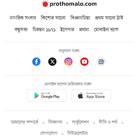
নাগরিক সংবাদ
কিশোর আলো
বিজ্ঞানচিন্তা
প্রথম আলো ট্রাস্ট
বন্ধুসভা
চিরন্তন ১৯৭১
ইপেপার
প্রথমা
মোবাইল ভ্যাস
অনুসরণ করুন
মোবাইল অ্যাপস ডাউনলোড করুন
আমাদের সম্পর্কে
বিজ্ঞাপন
সার্কুলেশন
নীতি ও শর্ত
যোগাযোগ
নিউজলেটার