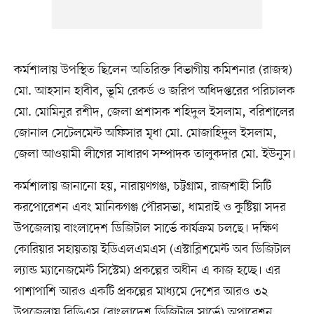
কর্মশালায় উপস্থিত ছিলেন অতিরিক্ত বিভাগীয় কমিশনার (রাজস্ব)
মো. আহসান হাবীব, ভূমি রেকর্ড ও জরিপ অধিদপ্তরের পরিচালক
মো. মোমিনুর রশীদ, জেলা প্রশাসক শহিদুল ইসলাম, বরিশালের
জোনাল সেটেলমেন্ট অফিসার মৃধা মো. মোজাহিদুল ইসলাম,
জেলা আওয়ামী লীগের সাধারণ সম্পাদক তালুকদার মো. ইউনুস।
কর্মশালায় জানানো হয়, নারায়ণগঞ্জ, চট্টগ্রাম, রাজশাহী সিটি
করপোরেশন এবং মানিকগঞ্জ পৌরসভা, ধামরাই ও কুষ্টিয়া সদর
উপজেলায় বাংলাদেশ ডিজিটাল সার্ভে কার্যক্রম চলছে। দক্ষিণ
কোরিয়ার সহায়তায় ইডিএলএমএস (এস্টাব্লিশমেন্ট অব ডিজিটাল
ল্যান্ড ম্যানেজমেন্ট সিস্টেম) প্রকল্পের অধীন এ কাজ হচ্ছে। এর
পাশাপাশি আরও একটি প্রকল্পের মাধ্যমে দেশের আরও ৩২
উপজেলায় বিডিএস (বাংলাদেশ ডিজিটাল সার্ভে) অপারেশন