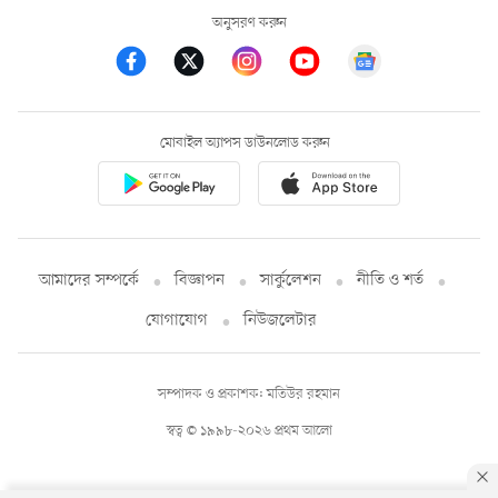
অনুসরণ করুন
মোবাইল অ্যাপস ডাউনলোড করুন
আমাদের সম্পর্কে
বিজ্ঞাপন
সার্কুলেশন
নীতি ও শর্ত
যোগাযোগ
নিউজলেটার
সম্পাদক ও প্রকাশক: মতিউর রহমান
স্বত্ব © ১৯৯৮-২০২৬ প্রথম আলো