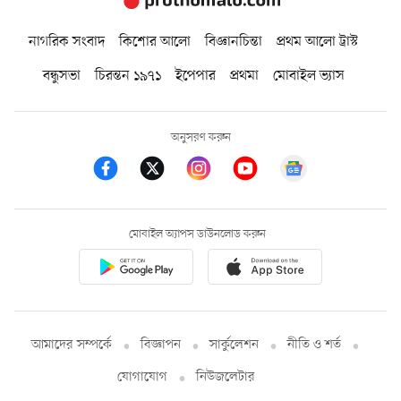
নাগরিক সংবাদ
কিশোর আলো
বিজ্ঞানচিন্তা
প্রথম আলো ট্রাস্ট
বন্ধুসভা
চিরন্তন ১৯৭১
ইপেপার
প্রথমা
মোবাইল ভ্যাস
অনুসরণ করুন
মোবাইল অ্যাপস ডাউনলোড করুন
আমাদের সম্পর্কে
বিজ্ঞাপন
সার্কুলেশন
নীতি ও শর্ত
যোগাযোগ
নিউজলেটার