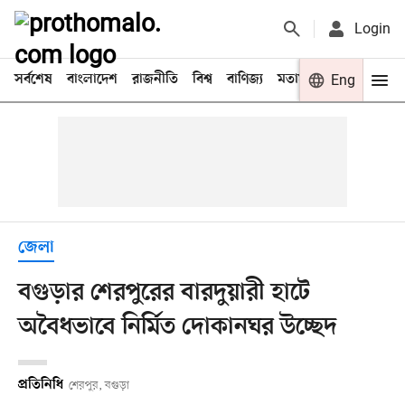
Login
সর্বশেষ
বাংলাদেশ
রাজনীতি
বিশ্ব
বাণিজ্য
মতামত
খেলা
Eng
বিনো
জেলা
বগুড়ার শেরপুরের বারদুয়ারী হাটে
অবৈধভাবে নির্মিত দোকানঘর উচ্ছেদ
প্রতিনিধি
শেরপুর, বগুড়া