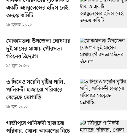
মাধবদী পৌরসভার দুটি ট্রাক ও
একটি অ্যাম্বুলেন্সের হদিস নেই,
তদন্তে কমিটি
১৮ জুলাই ২০২৬
মোকামতলা উপজেলা ঘোষণার
দুই মাসের মাথায় পৌরসভা
গঠনের উদ্যোগ
২৪ জুন ২০২৬
৩ দিনেও সরেনি বৃষ্টির পানি,
পানিবন্দী হাজারো পরিবারে
বেড়েছে ভোগান্তি
১৮ জুন ২০২৬
গাজীপুরে পানিবন্দী হাজারো
পরিবার, খোলা আকাশের নিচে