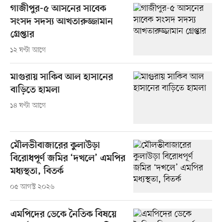
গাজীপুর-৫ আসনের সাবেক
সংসদ সদস্য আখতারুজ্জামান
গ্রেপ্তার
১২ ঘণ্টা আগে
মাগুরায় সাকিব আল হাসানের
বাড়িতে হামলা
১৪ ঘণ্টা আগে
মৌলভীবাজারের কুলাউড়া
বিরোধপূর্ণ জমির ‘দখলে’ এমপির
মধ্যস্থতা, বিতর্ক
০৫ আগস্ট ২০২৬
এমপিদের ডেকে নৈতিক বিষয়ে