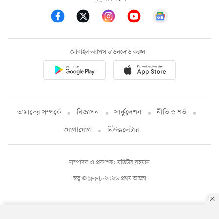
মোবাইল অ্যাপস ডাউনলোড করুন
আমাদের সম্পর্কে
বিজ্ঞাপন
সার্কুলেশন
নীতি ও শর্ত
যোগাযোগ
নিউজলেটার
সম্পাদক ও প্রকাশক: মতিউর রহমান
স্বত্ব © ১৯৯৮-২০২৬ প্রথম আলো