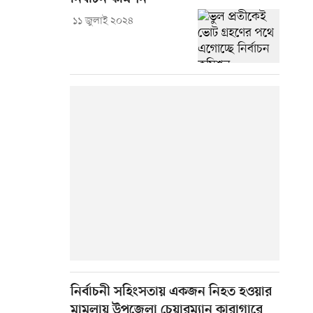
১১ জুলাই ২০২৪
নির্বাচনী সহিংসতায় একজন নিহত হওয়ার
মামলায় উপজেলা চেয়ারম্যান কারাগারে