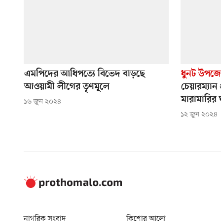
এমপিদের আধিপত্যে বিভেদ বাড়ছে
ধুনট উপজেল
আওয়ামী লীগের তৃণমূলে
চেয়ারম্যান প
মারামারির 
১৬ জুন ২০২৪
১২ জুন ২০২৪
নাগরিক সংবাদ
কিশোর আলো