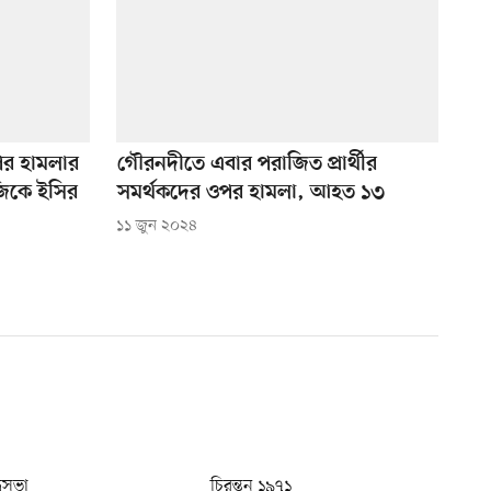
ওপর হামলার
গৌরনদীতে এবার পরাজিত প্রার্থীর
জিকে ইসির
সমর্থকদের ওপর হামলা, আহত ১৩
১১ জুন ২০২৪
ধুসভা
চিরন্তন ১৯৭১