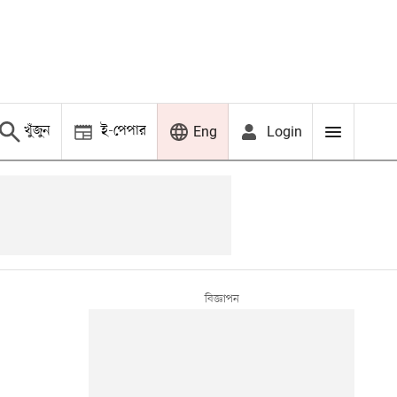
খুঁজুন
ই-পেপার
Login
Eng