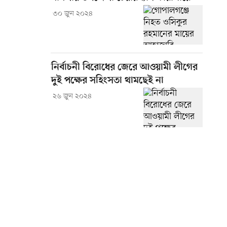
৩০ জুন ২০২৪
নির্বাচনী বিরোধের জেরে আওয়ামী লীগের
দুই পক্ষের সহিংসতা থামছেই না
২৬ জুন ২০২৪