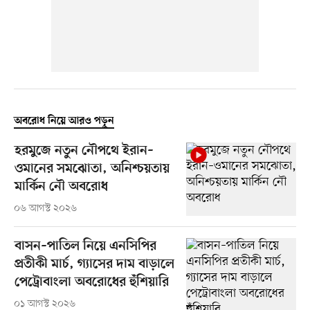
অবরোধ নিয়ে আরও পড়ুন
হরমুজে নতুন নৌপথে ইরান–
ওমানের সমঝোতা, অনিশ্চয়তায়
মার্কিন নৌ অবরোধ
০৬ আগস্ট ২০২৬
বাসন–পাতিল নিয়ে এনসিপির
প্রতীকী মার্চ, গ্যাসের দাম বাড়ালে
পেট্রোবাংলা অবরোধের হুঁশিয়ারি
০১ আগস্ট ২০২৬