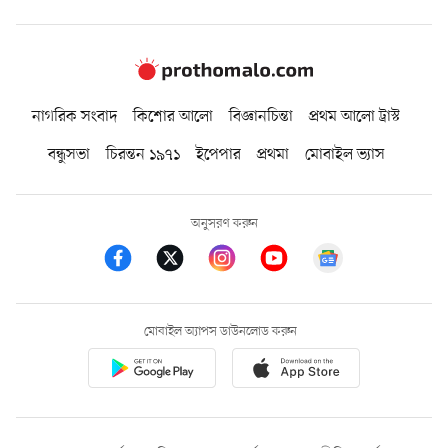
নাগরিক সংবাদ
কিশোর আলো
বিজ্ঞানচিন্তা
প্রথম আলো ট্রাস্ট
বন্ধুসভা
চিরন্তন ১৯৭১
ইপেপার
প্রথমা
মোবাইল ভ্যাস
অনুসরণ করুন
মোবাইল অ্যাপস ডাউনলোড করুন