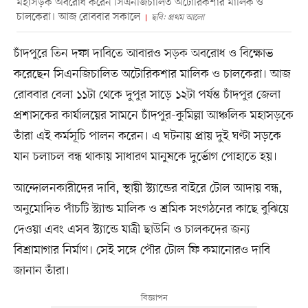
মহাসড়ক অবরোধ করেন সিএনজিচালিত অটোরিকশার মালিক ও
চালকেরা। আজ রোববার সকালে
ছবি: প্রথম আলো
চাঁদপুরে তিন দফা দাবিতে আবারও সড়ক অবরোধ ও বিক্ষোভ
করেছেন সিএনজিচালিত অটোরিকশার মালিক ও চালকেরা। আজ
রোববার বেলা ১১টা থেকে দুপুর সাড়ে ১২টা পর্যন্ত চাঁদপুর জেলা
প্রশাসকের কার্যালয়ের সামনে চাঁদপুর-কুমিল্লা আঞ্চলিক মহাসড়কে
তাঁরা এই কর্মসূচি পালন করেন। এ ঘটনায় প্রায় দুই ঘণ্টা সড়কে
যান চলাচল বন্ধ থাকায় সাধারণ মানুষকে দুর্ভোগ পোহাতে হয়।
আন্দোলনকারীদের দাবি, স্থায়ী স্ট্যান্ডের বাইরে টোল আদায় বন্ধ,
অনুমোদিত পাঁচটি স্ট্যান্ড মালিক ও শ্রমিক সংগঠনের কাছে বুঝিয়ে
দেওয়া এবং এসব স্ট্যান্ডে যাত্রী ছাউনি ও চালকদের জন্য
বিশ্রামাগার নির্মাণ। সেই সঙ্গে পৌর টোল ফি কমানোরও দাবি
জানান তাঁরা।