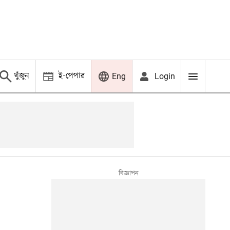
খুঁজুন
ই-পেপার
Login
Eng