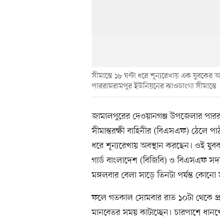
সীমান্তে ১৮ ঘণ্টা ধরে শূন্যরেখায় এক যুবকের 
পাররামরামপুর ইউনিয়নের ঝাওডাংগা সীমান্তে
জামালপুরের দেওয়ানগঞ্জ উপজেলার পাররা
সীমান্তরক্ষী বাহিনীর (বিএসএফ) ঠেলে পা
ধরে শূন্যরেখায় অবস্থান করছেন। ওই যুবক
গার্ড বাংলাদেশ (বিজিবি) ও বিএসএফ স
মঙ্গলবার বেলা সাড়ে তিনটা পর্যন্ত কোনো
ফলে গতকাল সোমবার রাত ১০টা থেকে প্র
মানবেতর সময় কাটাচ্ছেন। চারপাশে ধা