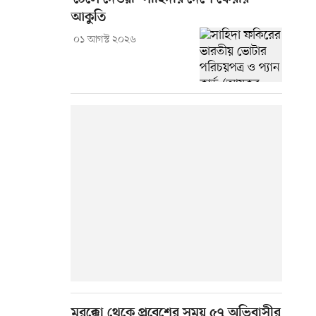
আকুতি
০১ আগস্ট ২০২৬
মরক্কো থেকে প্রবেশের সময় ৫৭ অভিবাসীর