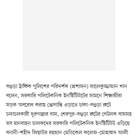
বগুড়া ট্রাফিক পুলিশের পরিদর্শক (প্রশাসন) সালেকুজ্জামান খান
বলেন, সরকারি পলিটেকনিক ইনস্টিটিউটের সামনে শিক্ষার্থীরা
সড়ক অবরোধ করায় ভোগান্তি এড়াতে ঢাকা–বগুড়া রুটে
চলাচলকারী দূরপাল্লার বাস, শেরপুর–বগুড়া রুটের গেটলক বাসসহ
সব যানবাহন চালকদের সরকারি পলিটেকনিক ইনস্টিটিউট এড়িয়ে
বনানী–শহীদ জিয়াউর রহমান মেডিকেল কলেজ–মোহাম্মদ আলী