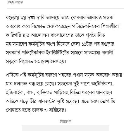
প্রথম আলো
বগুড়ায় ছয় দফা দাবি আদায়ে আজ রোববার আবারও সড়ক
অবরোধ করে বিক্ষোভ শুরু করেছেন পলিটেকনিকের শিক্ষার্থীরা।
কারিগরি ছাত্র আন্দোলন বাংলাদেশের ডাকে পূর্বঘোষিত
মহাসমাবেশ কর্মসূচির অংশ হিসেবে বেলা ১১টার পর বগুড়ার
সরকারি পলিটেকনিক ইনস্টিটিউটের সামনে সাতমাথা–বনানী
সড়কে বিক্ষোভ সমাবেশ শুরু হয়।
এদিকে এই কর্মসূচির কারণে শহরের প্রধান সড়ক অবরোধ করায়
যান চলাচল বন্ধ হয়ে গেছে। সড়কের দুই পাশে অটোরিকশা,
ইজিবাইক, বাস, ব্যক্তিগত গাড়িসহ বিভিন্ন ধরনের যানবাহন
আটকে পড়ে তীব্র যানজটের সৃষ্টি হয়েছে। এতে চরম ভোগান্তি
পোহাতে হচ্ছে চালক ও যাত্রীদের।