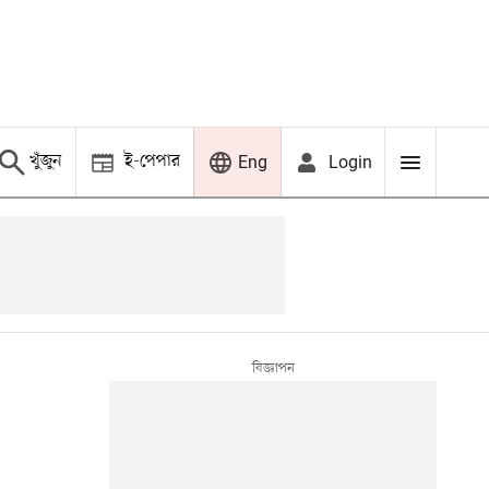
খুঁজুন
ই-পেপার
Login
Eng