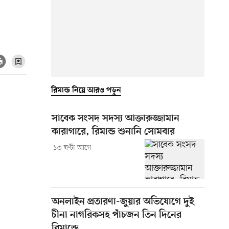
রিমান্ড নিয়ে আরও পড়ুন
সাবেক সংসদ সদস্য আক্তারুজ্জামান
কারাগারে, রিমান্ড শুনানি সোমবার
১৩ ঘণ্টা আগে
অনলাইন প্রতারণা-জুয়ার অভিযোগে দুই
চীনা নাগরিকসহ পাঁচজন তিন দিনের
রিমান্ডে