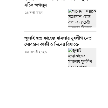
সচিব জগলুল
১৪ ঘণ্টা আগে
জুলাই হত্যাকাণ্ডের মামলায় যুবলীগ নেতা
সোবহান কাজী ৫ দিনের রিমান্ডে
০৫ আগস্ট ২০২৬