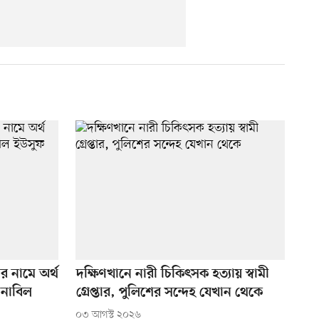
োর নামে অর্থ
দক্ষিণখানে নারী চিকিৎসক হত্যায় স্বামী
 নাবিল
গ্রেপ্তার, পুলিশের সন্দেহ যেখান থেকে
০৩ আগস্ট ২০২৬