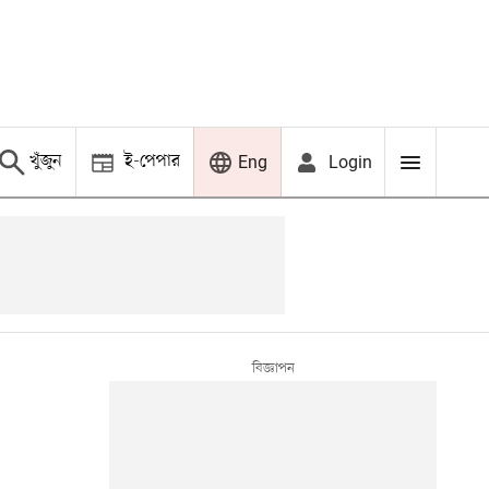
খুঁজুন
ই-পেপার
Login
Eng