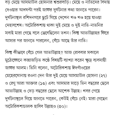
বড় মেয়ে আসমাউল হোসনার শ্বশুরবাড়ি। মেয়ে ও নাতিদের বিদায়
দেওয়ার আধঘণ্টা পরই জাফর দুর্ঘটনার কথা জানতে পারেন।
দুর্ঘটনাস্থল রশিদনগরে ছুটে গিয়ে দেখেন খণ্ড খণ্ড হয়ে যাওয়া
দেহাবশেষ। অটোরিকশায় থাকা দুই মেয়ে ও দুই নাতি-নাতনির
সবাই মারা গেছে বলে ভেবেছিলেন তখন। কিন্তু আতাউল্লাহর ফিরে
আসার পর জানতে পারলেন, বেঁচে আছে তাঁর নাতি।
কিন্তু কীভাবে বেঁচে গেল আতাউল্লাহ? আজ রোববার সকালে
মুঠোফোনে কান্নাজড়িত কণ্ঠে বিষয়টি ব্যাখ্যা করেন ক্ষুদ্র ব্যবসায়ী
জাফর আলম। তিনি বলেন, অটোরিকশায় ঈদগাঁওয়ের
মেহেরঘোনায় রওনা দেন তাঁর দুই মেয়ে আসমাউল হোসনা (২৭)
ও রেণু আরা আক্তার (১৩) এবং আসমার সাড়ে তিন বছরের ছেলে
আতাউল্লাহ ও দেড় বছরের ছেলে আশেক উল্লাহ। খবর পেয়ে
দুর্ঘটনাস্থলে গিয়ে জানতে পারেন, কেউই বেঁচে নেই। মারা গেছেন
অটোরিকশাচালক হাবিব উল্লাহও (৫০)।