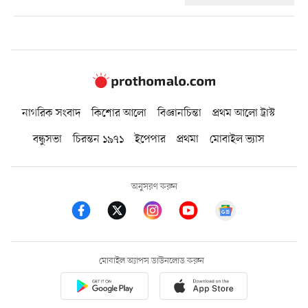
নাগরিক সংবাদ
কিশোর আলো
বিজ্ঞানচিন্তা
প্রথম আলো ট্রাস্ট
বন্ধুসভা
চিরন্তন ১৯৭১
ইপেপার
প্রথমা
মোবাইল ভ্যাস
অনুসরণ করুন
মোবাইল অ্যাপস ডাউনলোড করুন