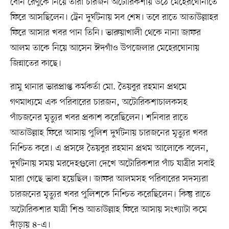
বোন রেণুকে নিয়ে তাঁরা চারজন অটোরিকশায় উঠে মেহেরঘোনাতে
ফিরে আসছিলেন। ট্রেন দুর্ঘটনায় সব শেষ। তবে রাতে আতাউল্লাহর
ফিরে আসার খবর পান তিনি। ভারুয়াখালী থেকে নানা জাফর
আলম তাকে নিয়ে আসেন ঈদগাঁও উপজেলার মেহেরঘোনায়
জিন্নাতের কাছে।
রামু থানার ভারপ্রাপ্ত কর্মকর্তা মো. তৈয়বুর রহমান প্রথমে
গণমাধ্যমে এক পরিবারের চারজন, অটোরিকশাচালকসহ
পাঁচজনের মৃত্যুর খবর প্রকাশ করেছিলেন। শনিবার রাতে
আতাউল্লাহ ফিরে আসায় পুলিশ দুর্ঘটনায় চারজনের মৃত্যুর খবর
নিশ্চিত করে। এ প্রসঙ্গে তৈয়বুর রহমান প্রথম আলোকে বলেন,
দুর্ঘটনায় সময় মরদেহগুলো দেখে অটোরিকশার পাঁচ যাত্রীর সবাই
মারা গেছে ভাবা হয়েছিল। জাফর আলমসহ পরিবারের সদস্যরা
চারজনের মৃত্যুর খবর পুলিশকে নিশ্চিত করেছিলেন। কিন্তু রাতে
অটোরিকশার যাত্রী শিশু আতাউল্লাহ ফিরে আসায় সংখ্যাটা কমে
দাঁড়ায় ৪–এ।