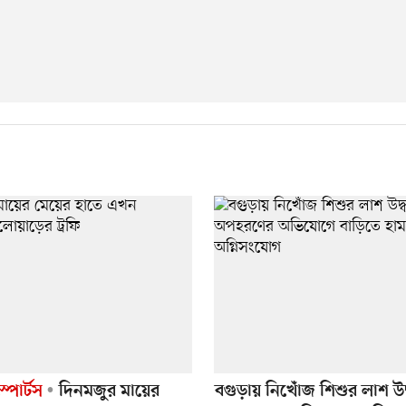
্পোর্টস
দিনমজুর মায়ের
বগুড়ায় নিখোঁজ শিশুর লাশ উদ