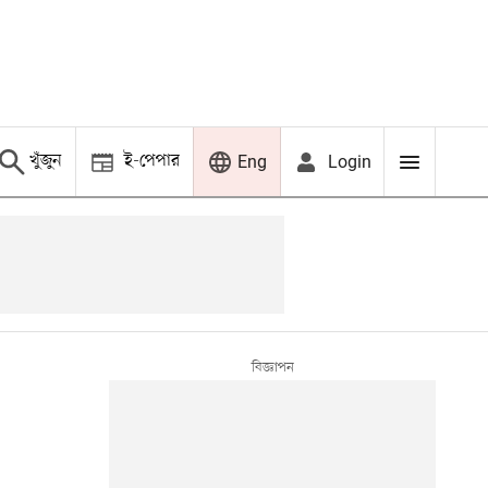
খুঁজুন
ই-পেপার
Login
Eng