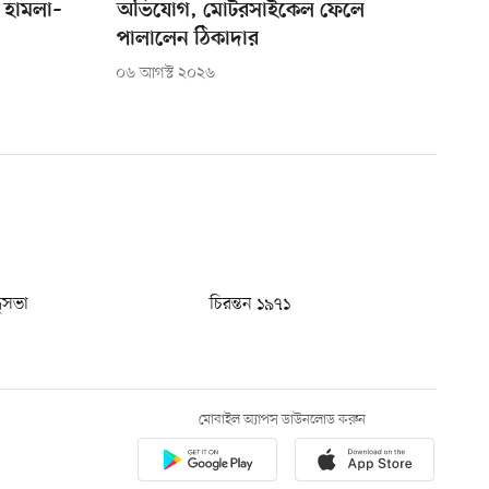
 হামলা–
অভিযোগ, মোটরসাইকেল ফেলে
পালালেন ঠিকাদার
০৬ আগস্ট ২০২৬
ধুসভা
চিরন্তন ১৯৭১
মোবাইল অ্যাপস ডাউনলোড করুন