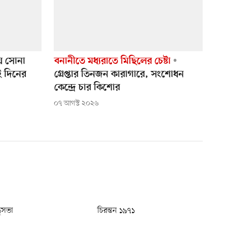
ে সোনা
বনানীতে মধ্যরাতে মিছিলের চেষ্টা
ুই দিনের
গ্রেপ্তার তিনজন কারাগারে, সংশোধন
কেন্দ্রে চার কিশোর
০৭ আগস্ট ২০২৬
ধুসভা
চিরন্তন ১৯৭১