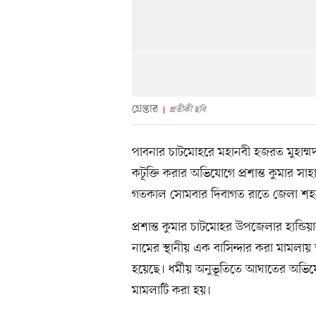
গ্রেপ্তার
প্রতীকী ছবি
পাবনার চাটমোহরে মহানবী হজরত মুহাম্ম
কটূক্তি করার অভিযোগে প্রশান্ত কুমার সা
গতকাল সোমবার দিবাগত রাতে জেলা শহরের 
প্রশান্ত কুমার চাটমোহর উপজেলার হান্ড
নামের স্থানীয় এক বাসিন্দার করা মামলায় 
হয়েছে। ধর্মীয় অনুভূতিতে আঘাতের অভিয
মামলাটি করা হয়।