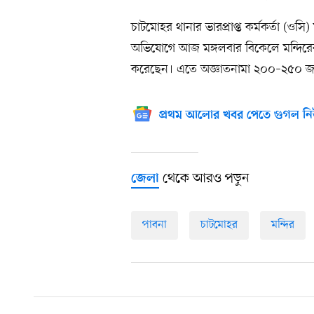
চাটমোহর থানার ভারপ্রাপ্ত কর্মকর্তা (ও
অভিযোগে আজ মঙ্গলবার বিকেলে মন্দিরের
করেছেন। এতে অজ্ঞাতনামা ২০০–২৫০ জ
প্রথম আলোর খবর পেতে গুগল নি
থেকে আরও পড়ুন
জেলা
পাবনা
চাটমোহর
মন্দির