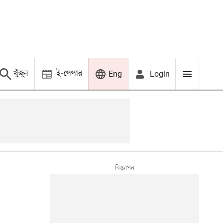
খুঁজুন
ই-পেপার
Login
Eng