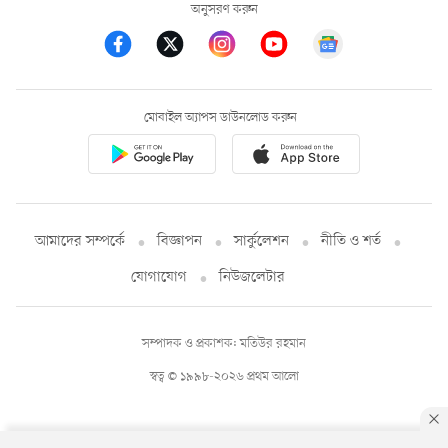
অনুসরণ করুন
মোবাইল অ্যাপস ডাউনলোড করুন
আমাদের সম্পর্কে
বিজ্ঞাপন
সার্কুলেশন
নীতি ও শর্ত
যোগাযোগ
নিউজলেটার
সম্পাদক ও প্রকাশক: মতিউর রহমান
স্বত্ব © ১৯৯৮-২০২৬ প্রথম আলো