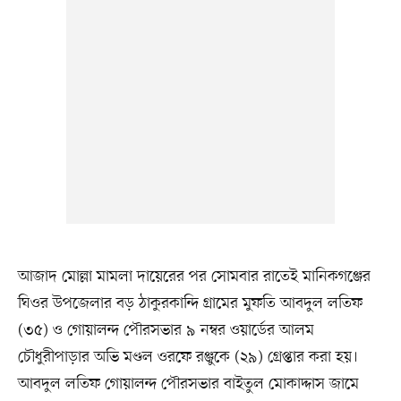
আজাদ মোল্লা মামলা দায়েরের পর সোমবার রাতেই মানিকগঞ্জের
ঘিওর উপজেলার বড় ঠাকুরকান্দি গ্রামের মুফতি আবদুল লতিফ
(৩৫) ও গোয়ালন্দ পৌরসভার ৯ নম্বর ওয়ার্ডের আলম
চৌধুরীপাড়ার অভি মণ্ডল ওরফে রঞ্জুকে (২৯) গ্রেপ্তার করা হয়।
আবদুল লতিফ গোয়ালন্দ পৌরসভার বাইতুল মোকাদ্দাস জামে