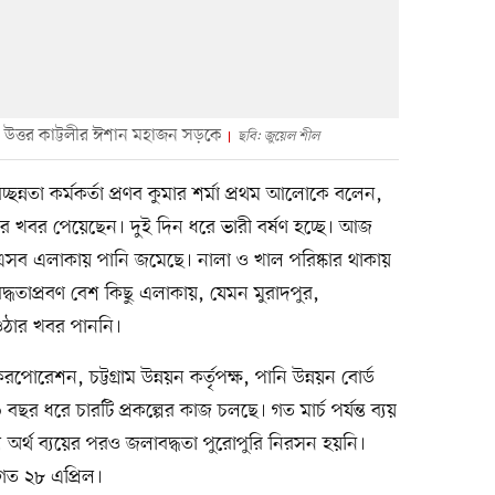
উত্তর কাট্টলীর ঈশান মহাজন সড়কে
ছবি: জুয়েল শীল
্ছন্নতা কর্মকর্তা প্রণব কুমার শর্মা প্রথম আলোকে বলেন,
 খবর পেয়েছেন। দুই দিন ধরে ভারী বর্ষণ হচ্ছে। আজ
এসব এলাকায় পানি জমেছে। নালা ও খাল পরিষ্কার থাকায়
বদ্ধতাপ্রবণ বেশ কিছু এলাকায়, যেমন মুরাদপুর,
 ওঠার খবর পাননি।
পোরেশন, চট্টগ্রাম উন্নয়ন কর্তৃপক্ষ, পানি উন্নয়ন বোর্ড
 বছর ধরে চারটি প্রকল্পের কাজ চলছে। গত মার্চ পর্যন্ত ব্যয়
অর্থ ব্যয়ের পরও জলাবদ্ধতা পুরোপুরি নিরসন হয়নি।
গত ২৮ এপ্রিল।