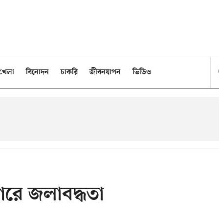
খেলা
বিনোদন
চাকরি
জীবনযাপন
ভিডিও
 নগরে জলাবদ্ধতা