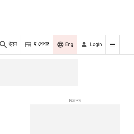
খুঁজুন
ই-পেপার
Login
Eng