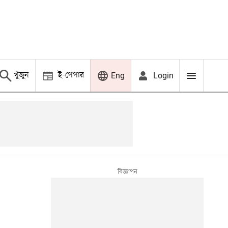
খুঁজুন
ই-পেপার
Login
Eng