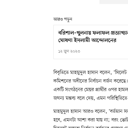
আরও পড়ুন
বরিশাল–খুলনায় ফলাফল প্রত্যাখ্
ঘোষণা ইসলামী আন্দোলনের
১২ জুন ২০২৩
বিবৃতিতে মাহমুদুল হাসান বলেন, ‘সিলেট
কমিশনের অধীনের নির্বাচন বর্জন করেছে। শু
একটি সংগঠনের মেয়র প্রার্থীর ওপর হামল
জঘন্য মন্তব্য বলে দেয়, এমন পরিস্থিতিতে
মাহমুদুল হাসান আরও বলেন, ‘বর্তমান সরক
হবে, এমনটা আশা করা যায় না; বরং ভোট