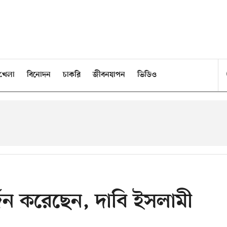
খেলা
বিনোদন
চাকরি
জীবনযাপন
ভিডিও
র্জন করেছেন, দাবি ইসলামী