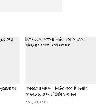
নুপ্রবেশের
গণতন্ত্রের সাফল্য নির্ভর করে মিডিয়ার
সাফল্যের ওপর: মির্জা ফখরুল
০৩ জুলাই ২০২৬