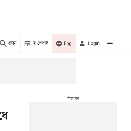
খুঁজুন
ই-পেপার
Login
Eng
ধে