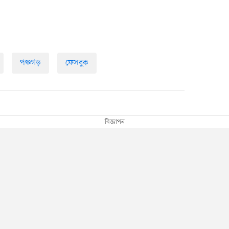
পঞ্চগড়
ফেসবুক