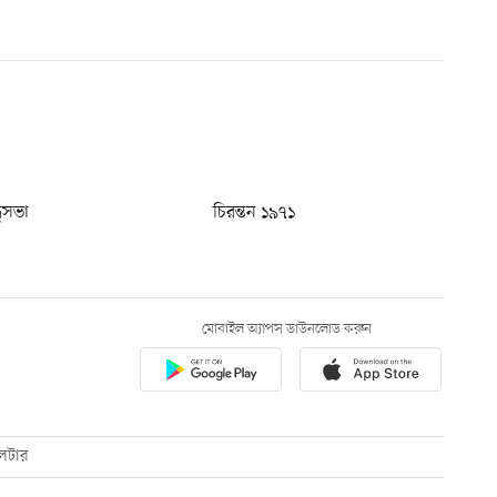
ধুসভা
চিরন্তন ১৯৭১
মোবাইল অ্যাপস ডাউনলোড করুন
েটার