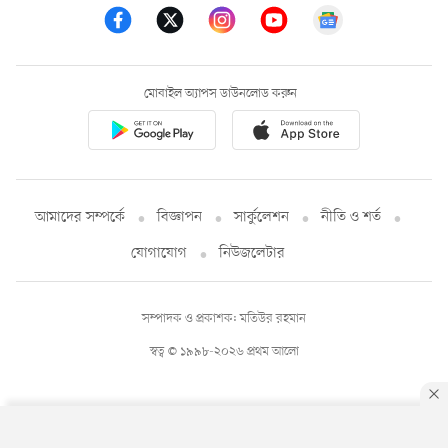
মোবাইল অ্যাপস ডাউনলোড করুন
আমাদের সম্পর্কে
বিজ্ঞাপন
সার্কুলেশন
নীতি ও শর্ত
যোগাযোগ
নিউজলেটার
সম্পাদক ও প্রকাশক: মতিউর রহমান
স্বত্ব © ১৯৯৮-২০২৬ প্রথম আলো