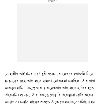
সোহাগীর ভাই ইমরান চৌধুরী বলেন, গ্রামের জায়গাজমি নিয়ে
স্বজনদের সঙ্গে আদালতে মামলা-মোকদ্দমা চলছিল। তাঁর বাবা
আবদুল হামিদ অসুস্থ থাকায় কয়েকবার আদালতে হাজির হতে
পারেননি। এ জন্য তাঁর বিরুদ্ধে গ্রেপ্তারি পরোয়ানা জারি করেন
আদালত। চলতি মাসের শুরুতে তাঁকে জেলহাজতে পাঠানো হয়।