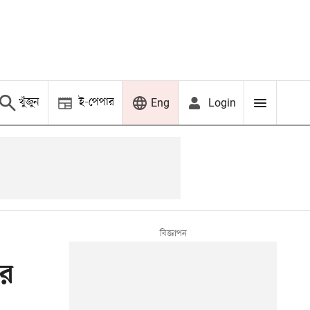
খুঁজুন
ই-পেপার
Login
Eng
ের