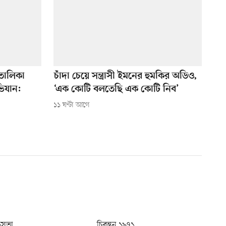
তালিকা
চাঁদা চেয়ে সন্ত্রাসী ইমনের হুমকির অডিও,
ভিযান:
‘এক কোটি বলতেছি এক কোটি নিব’
১১ ঘণ্টা আগে
ধুসভা
চিরন্তন ১৯৭১