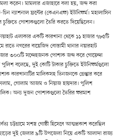
মামলা করেন। মামলার এজাহারে বলা হয়, জব্দ করা
-চিন ন্যাশনাল ফ্রন্টের (কেএনএফ) ইউনিফর্ম। মহালাসিন
ার চুক্তিতে পোশাকগুলো তৈরি করতে দিয়েছিলেন।
য়াহাট এলাকার একটি কারখানা থেকে ১১ হাজার ৭৮৫টি
মে রাতে নগরের বায়েজিদ বোস্তামী থানার নয়ারহাট
জার ৩০০টি সন্দেহজনক পোশাক জব্দ করে গোয়েন্দা
ুলিশ বলেছে, দুই কোটি টাকার চুক্তিতে ইউনিফর্মগুলো
পোশাক কারখানাটির মালিকসহ তিনজনকে গ্রেপ্তার করে
ল ইসলাম, গোলাম আজম ও নিয়াজ হায়দার। পুলিশ
মালিক। অন্য দুজন পোশাকগুলো তৈরির ফরমাশ
য চট্টগ্রামে সশস্ত্র গোষ্ঠী হিসেবে আত্মপ্রকাশ করেছিল
পাহাড়ের দুই জেলার ৯টি উপজেলা নিয়ে একটি আলাদা রাজ্য