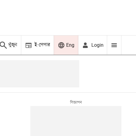
খুঁজুন
ই-পেপার
Login
Eng