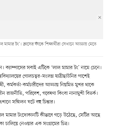
লাল মামার টং’। ক্লাসের ফাঁকে শিক্ষার্থীরা সেখানে আড্ডায় মেতে
ান। ক্যাম্পাসের সবাই এটিকে ‘লাল মামার টং’ নামে চেনে।
শ্ববিদ্যালয়ের গোলচত্বর–সংলগ্ন যাত্রীছাউনির পাশেই
্থী, কর্মকর্তা-কর্মচারীদের আড্ডায় নিয়মিত মুখর থাকে
াজনীতি, পরিবেশ, গবেষণা কিংবা নানামুখী বিতর্ক।
এখানে সম্মিলন ঘটে বহু চিন্তার।
ও লাল মামার টংদোকানটি কীভাবে গড়ে উঠেছে, সেটির আছে
িকা চালিয়ে নেওয়ার এক সংগ্রামের চিত্র।