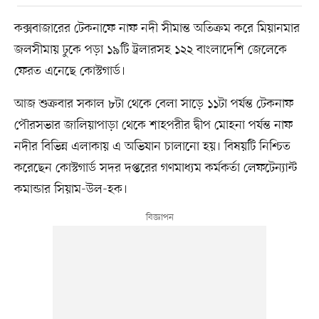
কক্সবাজারের টেকনাফে নাফ নদী সীমান্ত অতিক্রম করে মিয়ানমার
জলসীমায় ঢুকে পড়া ১৯টি ট্রলারসহ ১২২ বাংলাদেশি জেলেকে
ফেরত এনেছে কোস্টগার্ড।
আজ শুক্রবার সকাল ৮টা থেকে বেলা সাড়ে ১১টা পর্যন্ত টেকনাফ
পৌরসভার জালিয়াপাড়া থেকে শাহপরীর দ্বীপ মোহনা পর্যন্ত নাফ
নদীর বিভিন্ন এলাকায় এ অভিযান চালানো হয়। বিষয়টি নিশ্চিত
করেছেন কোস্টগার্ড সদর দপ্তরের গণমাধ্যম কর্মকর্তা লেফটেন্যান্ট
কমান্ডার সিয়াম-উল-হক।