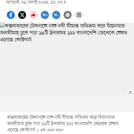
আপডেট: ২৯ আগস্ট ২০২৫, ১২: ৩৭
কক্সবাজারের টেকনাফে নাফ নদী সীমান্ত অতিক্রম করে মিয়ানমার
জলসীমায় ঢুকে পড়া ১৯টি ট্রলারসহ ১২২ বাংলাদেশি জেলেকে ফেরত
এনেছে কোস্টগার্ড
ছবি: প্রথম আলো