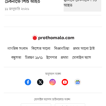
টেকনাফে শিশু আহত
১১ জানুয়ারি ২০২৬
নাগরিক সংবাদ
কিশোর আলো
বিজ্ঞানচিন্তা
প্রথম আলো ট্রাস্ট
বন্ধুসভা
চিরন্তন ১৯৭১
ইপেপার
প্রথমা
মোবাইল ভ্যাস
অনুসরণ করুন
মোবাইল অ্যাপস ডাউনলোড করুন