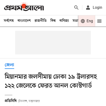
Login
সর্বশেষ
বাংলাদেশ
রাজনীতি
বিশ্ব
বাণিজ্য
মতামত
খেলা
Eng
বিনো
জেলা
মিয়ানমার জলসীমায় ঢোকা ১৯ ট্রলারসহ
১২২ জেলেকে ফেরত আনল কোস্টগার্ড
প্রতিনিধি
টেকনাফ, কক্সবাজার