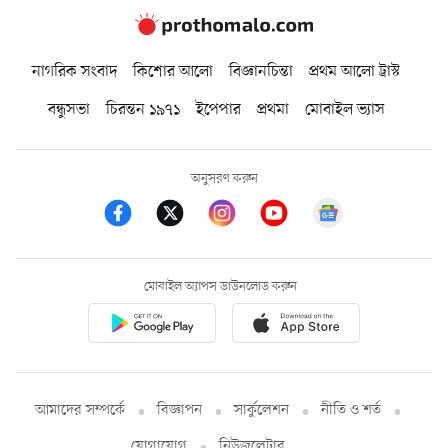
নাগরিক সংবাদ
কিশোর আলো
বিজ্ঞানচিন্তা
প্রথম আলো ট্রাস্ট
বন্ধুসভা
চিরন্তন ১৯৭১
ইপেপার
প্রথমা
মোবাইল ভ্যাস
অনুসরণ করুন
মোবাইল অ্যাপস ডাউনলোড করুন
আমাদের সম্পর্কে
বিজ্ঞাপন
সার্কুলেশন
নীতি ও শর্ত
যোগাযোগ
নিউজলেটার