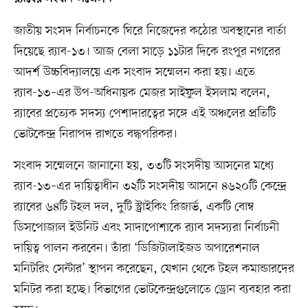
জাতীয় সংসদ নির্বাচনকে ঘিরে নিজেদের কঠোর অবস্থানের বার্তা
দিয়েছে র‍্যাব-১৩। আজ বেলা সাড়ে ১১টার দিকে রংপুর নগরের
আদর্শ উচ্চবিদ্যালয়ে এক সংবাদ সম্মেলন করা হয়। এতে
র‍্যাব-১৩–এর উপ-অধিনায়ক মেজর সাইফুল ইসলাম বলেন,
র‍্যাবের প্রত্যেক সদস্য পেশাদারত্বের সঙ্গে এই অঞ্চলের প্রতিটি
ভোটকেন্দ্র নিরাপদ রাখতে বদ্ধপরিকর।
সংবাদ সম্মেলনে জানানো হয়, ৩৩টি সংসদীয় আসনের মধ্যে
র‍্যাব-১৩–এর দায়িত্বাধীন ৩২টি সংসদীয় আসনে ৪৬২০টি কেন্দ্রে
র‍্যাবের ৬৪টি টহল দল, দুটি স্ট্রাইকিং রিজার্ভ, একটি বোম্ব
ডিসপোজাল ইউনিট এবং সাদাপোশাকে র‍্যাব সদস্যরা নির্বাচনী
দায়িত্ব পালন করবেন। তাঁরা ‘ডিজিটালাইজড অপারেশনাল
মনিটরিং সেন্টার’ স্থাপন করেছেন, যেখান থেকে টহল কমান্ডারদের
মনিটর করা হচ্ছে। বিভাগের ভোটকেন্দ্রগুলোতে ড্রোন ব্যবহার করা