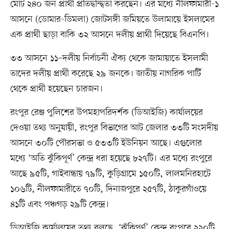
মোট ২৪০ জন প্রার্থী প্রতিদ্বন্দ্বিতা করছেন। এর মধ্যে নীলফামারী-১
আসনে (ডোমার-ডিমলা) জোটসঙ্গী জমিয়তে উলামায়ে ইসলামের
এক প্রার্থী ছাড়া বাকি ৩২ আসনে দলীয় প্রার্থী দিয়েছে বিএনপি।
৩৩ আসনে ১১–দলীয় নির্বাচনী ঐক্য থেকে জামায়াতে ইসলামী
তাদের দলীয় প্রার্থী করেছে ২৯ জনকে। জাতীয় নাগরিক পার্টি
থেকে প্রার্থী হয়েছেন চারজন।
রংপুর রেঞ্জ পুলিশের উপমহাপরিদর্শক (ডিআইজি) কার্যালয়ের
দেওয়া তথ্য অনুযায়ী, রংপুর বিভাগের আট জেলার ৩৩টি সংসদীয়
আসনে ৩০টি পৌরসভা ও ৫৩৩টি ইউনিয়ন আছে। এগুলোর
মধ্যে ‘অতি ঝুঁকিপূর্ণ’ কেন্দ্র ধরা হয়েছে ৮২৭টি। এর মধ্যে রংপুরে
আছে ৯৫টি, গাইবান্ধায় ৭৯টি, কুড়িগ্রামে ১৫০টি, লালমনিরহাটে
১০৬টি, নীলফামারীতে ৭০টি, দিনাজপুরে ২৫৭টি, ঠাকুরগাঁওয়ে
৪১টি এবং পঞ্চগড় ২৯টি কেন্দ্র।
ডিআইজি কার্যালয়ের তথ্য বলছে, ‘ঝুঁকিপূর্ণ’ কেন্দ্র রংপুরে ২২০টি,