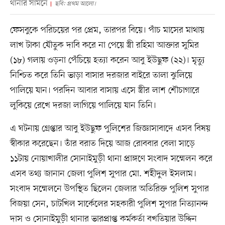
থানার সামনে
ছবি: প্রথম আলো।
ফেসবুকে পরিচয়ের পর প্রেম, তারপর বিয়ে। পাঁচ মাসের মাথায়
লাখ টাকা যৌতুক দাবি করে না পেয়ে স্ত্রী রহিমা আক্তার সুমির
(১৮) গলায় ওড়না পেঁচিয়ে হত্যা করেন আবু ইউছুফ (২২)। মৃত্যু
নিশ্চিত করে তিনি ভাড়া বাসার দরজার বাইরে তালা ঝুলিয়ে
পালিয়ে যান। পরদিন আবার বাসায় এসে স্ত্রীর লাশ শৌচাগারে
লুকিয়ে রেখে দরজা লাগিয়ে পালিয়ে যান তিনি।
এ ঘটনায় গ্রেপ্তার আবু ইউছুফ পুলিশের জিজ্ঞাসাবাদে এসব বিষয়
স্বীকার করেছেন। তাঁর বরাত দিয়ে আজ রোববার বেলা সাড়ে
১১টায় নোয়াখালীর সোনাইমুড়ী থানা প্রাঙ্গণে সংবাদ সম্মেলন করে
এসব তথ্য জানান জেলা পুলিশ সুপার মো. শহীদুল ইসলাম।
সংবাদ সম্মেলনে উপস্থিত ছিলেন জেলার অতিরিক্ত পুলিশ সুপার
বিজয়া সেন, চাটখিল সার্কেলের সহকারী পুলিশ সুপার নিত্যানন্দ
দাস ও সোনাইমুড়ী থানার ভারপ্রাপ্ত কর্মকর্তা বখতিয়ার উদ্দিন