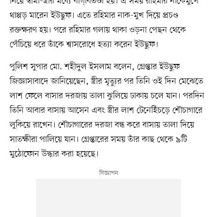
নিয়ে স্বামী-স্ত্রীর মধ্যে বাগ্‌বিতণ্ডা হয়। এ সময় রহিমার নাকেমুখে
থাপ্পড় মারেন ইউছুফ। এতে রহিমার নাক-মুখ দিয়ে প্রচণ্ড
রক্তক্ষরণ হয়। পরে রহিমার গলায় থাকা ওড়না পেছন থেকে
পেঁচিয়ে ধরে তাঁকে শ্বাসরোধে হত্যা করেন ইউছুফ।
পুলিশ সুপার মো. শহীদুল ইসলাম বলেন, গ্রেপ্তার ইউছুফ
জিজ্ঞাসাবাদে জানিয়েছেন, স্ত্রীর মৃত্যুর পর তিনি ওই দিন মেঝেতে
লাশ ফেলে বাসার দরজায় তালা ঝুলিয়ে ঢাকায় চলে যান। পরদিন
তিনি আবার বাসায় আসেন এবং স্ত্রীর লাশ টেনেহিঁচড়ে শৌচাগারে
লুকিয়ে রাখেন। শৌচাগারের দরজা বন্ধ করে বাসায় তালা দিয়ে
সাতক্ষীরা পালিয়ে যান। গ্রেপ্তারের সময় তাঁর কাছ থেকে ৯টি
মুঠোফোন উদ্ধার করা হয়েছে।