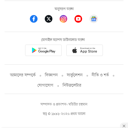
অনুসরণ করুন
মোবাইল অ্যাপস ডাউনলোড করুন
আমাদের সম্পর্কে
বিজ্ঞাপন
সার্কুলেশন
নীতি ও শর্ত
যোগাযোগ
নিউজলেটার
সম্পাদক ও প্রকাশক: মতিউর রহমান
স্বত্ব © ১৯৯৮-২০২৬ প্রথম আলো