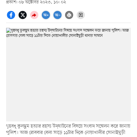
প্রকাশ: ০৮ অক্টোবর ২০২৩, ১০: ০২
গৃহবধূ কুলছুম হত্যার রহস্য উদ্‌ঘাটনের বিষয়ে সংবাদ সম্মেলন করে জানায়
পুলিশ। আজ রোববার বেলা সাড়ে ১১টার দিকে নোয়াখালীর সোনাইমুড়ী