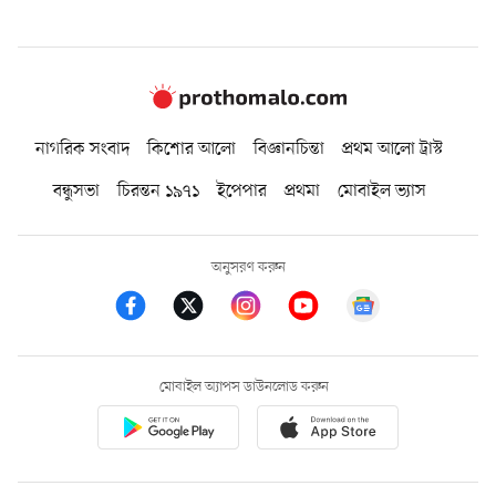
নাগরিক সংবাদ
কিশোর আলো
বিজ্ঞানচিন্তা
প্রথম আলো ট্রাস্ট
বন্ধুসভা
চিরন্তন ১৯৭১
ইপেপার
প্রথমা
মোবাইল ভ্যাস
অনুসরণ করুন
মোবাইল অ্যাপস ডাউনলোড করুন