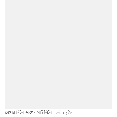
গ্রেপ্তার লিটন ওরফে কসাই লিটন
ছবি: সংগৃহীত