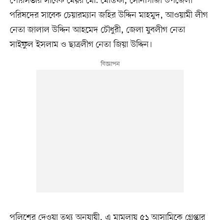
পৌরসভার সাবেক মেয়র মো. মোস্তফা, সোনাগাজী উপজেলা
পরিষদের সাবেক চেয়ারম্যান জহির উদ্দিন মাহমুদ, আওয়ামী লীগ
নেতা জালাল উদ্দিন আহমেদ চৌধুরী, জেলা যুবলীগ নেতা
সাইফুল ইসলাম ও ছাত্রলীগ নেতা জিয়া উদ্দিন।
পুলিশের দেওয়া তথ্য অনুযায়ী, এ মামলায় ৫১ আসামিকে গ্রেপ্তার