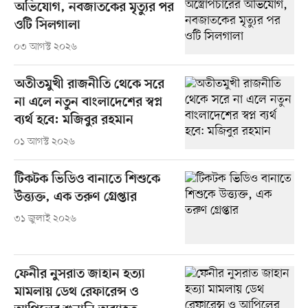
অভিযোগ, নবজাতকের মৃত্যুর পর
ওটি সিলগালা
০৩ আগস্ট ২০২৬
অতীতমুখী রাজনীতি থেকে সরে
না এলে নতুন বাংলাদেশের স্বপ্ন
ব্যর্থ হবে: মজিবুর রহমান
০১ আগস্ট ২০২৬
টিকটক ভিডিও বানাতে শিশুকে
উত্ত্যক্ত, এক তরুণ গ্রেপ্তার
৩১ জুলাই ২০২৬
ফেনীর নুসরাত জাহান হত্যা
মামলায় ডেথ রেফারেন্স ও