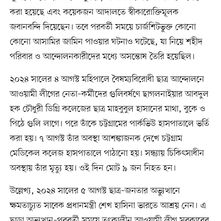
করা হয়েছে এবং কয়েকজন আদালতে স্বীকারোক্তিমূলক
জবানবন্দি দিয়েছেন। তবে পরবর্তী সময়ে চার্জশিটভুক্ত কোনো
কোনো আসামির জামিন পাওয়ার ঘটনাও ঘটেছে, যা নিয়ে শহীদ
পরিবার ও আন্দোলনকারীদের মধ্যে অসন্তোষ তৈরি হয়েছিল।
২০২৪ সালের ৪ আগস্ট মহিপালে বৈষম্যবিরোধী ছাত্র আন্দোলনে
আওয়ামী লীগের নেতা–কর্মীদের গুলিবর্ষণে ছাগলনাইয়ার আবদুল
হক চৌধুরী ডিগ্রি কলেজের ছাত্র মাহবুবুল হাসানের মাথা, বুকে ও
পিঠে গুলি লাগে। পরে তাঁকে চট্টগ্রামের পার্কভিউ হাসপাতালে ভর্তি
করা হয়। ৭ আগস্ট তাঁর অবস্থা আশঙ্কাজনক দেখে চট্টগ্রাম
মেডিকেল কলেজ হাসপাতালে পাঠানো হয়। সন্ধ্যায় চিকিৎসাধীন
অবস্থায় তাঁর মৃত্যু হয়। ওই দিন মোট ৯ জন নিহত হন।
উল্লেখ্য, ২০২৪ সালের ৫ আগস্ট ছাত্র–জনতার অভ্যুত্থানে
ক্ষমতাচ্যুত সাবেক প্রধানমন্ত্রী শেখ হাসিনা ভারতে আশ্রয় নেন। এ
ছাড়া অভ্যুত্থান–পরবর্তী সময়ে তৎকালীন আওয়ামী লীগ সরকারের