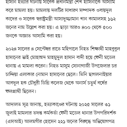
হাসান হত্যার ঘটনায় সাবেক প্রধানমন্ত্রী শেখ হাসিনাকে আসামি
করে মামলা হয়। মামলায় দলটির সাধারণ সম্পাদক ওবায়দুল
কাদের ও সাবেক স্বরাষ্ট্রমন্ত্রী আসাদুজ্জামান খান কামালসহ ১৬২
জনের নাম উল্লেখ করা হয়। এ ছাড়া আরও ৪০০ থেকে ৫০০
জনকে অজ্ঞাত আসামি করা হয়।
২০২৪ সালের ৪ সেপ্টেম্বর রাতে মহিপালে নিহত শিক্ষার্থী মাহবুবুল
হাসানের ভাই মোহাম্মদ মাহমুদুল হাসান বাদী হয়ে ফেনী মডেল
থানায় এ মামলা করেন। নিহত মাসুম সোনাগাজী উপজেলার চর
চান্দিয়া এলাকার নোমান হাসানের ছেলে। তিনি ছাগলনাইয়ার
আবদুল হক চৌধুরী ডিগ্রি কলেজ থেকে অনার্স চতুর্থ বর্ষের
ফলপ্রার্থী ছিলেন।
আদালত সূত্র জানায়, হত্যাকাণ্ডের ঘটনায় ২০২৫ সালের ৩১
জুলাই মামলার তদন্ত কর্মকর্তা ফেনী মডেল থানার উপপরিদর্শক
(এসআই) আলমগীর হোসেন ২২১ জনের বিরুদ্ধে অভিযোগপত্র