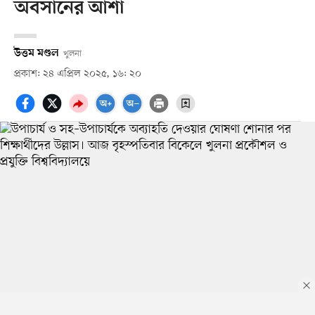
অবসানের আশা
উত্তম মণ্ডল
খুলনা
প্রকাশ: ২৪ এপ্রিল ২০২৫, ১৬: ২০