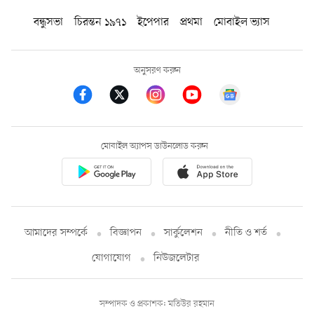
বন্ধুসভা
চিরন্তন ১৯৭১
ইপেপার
প্রথমা
মোবাইল ভ্যাস
অনুসরণ করুন
মোবাইল অ্যাপস ডাউনলোড করুন
আমাদের সম্পর্কে
বিজ্ঞাপন
সার্কুলেশন
নীতি ও শর্ত
যোগাযোগ
নিউজলেটার
সম্পাদক ও প্রকাশক: মতিউর রহমান