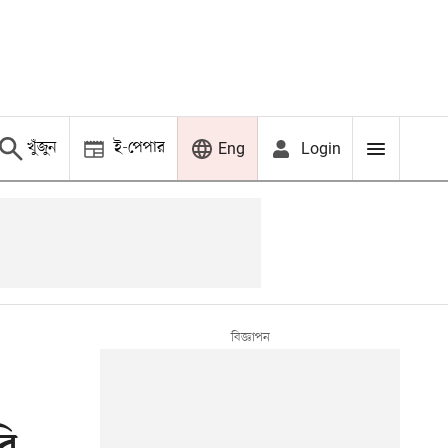
খুঁজুন
ই-পেপার
Login
Eng