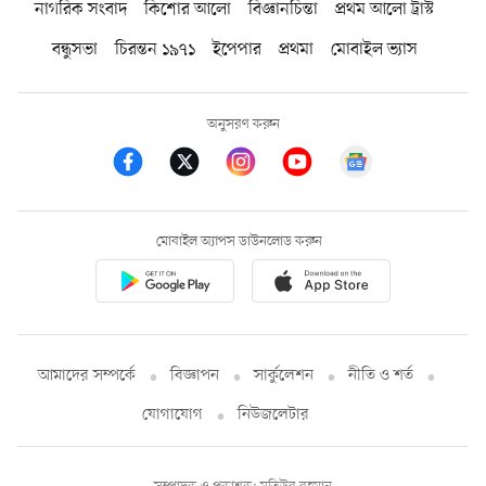
নাগরিক সংবাদ
কিশোর আলো
বিজ্ঞানচিন্তা
প্রথম আলো ট্রাস্ট
বন্ধুসভা
চিরন্তন ১৯৭১
ইপেপার
প্রথমা
মোবাইল ভ্যাস
অনুসরণ করুন
মোবাইল অ্যাপস ডাউনলোড করুন
আমাদের সম্পর্কে
বিজ্ঞাপন
সার্কুলেশন
নীতি ও শর্ত
যোগাযোগ
নিউজলেটার