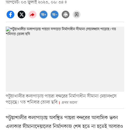
আপডেট: ০৩ জুলাই ২০২৩, ০৬: ৩৪
পটুয়াখালীর কলাপাড়ায় পায়রা বন্দরের নির্মাণাধীন সীমানা দেয়ালধসে
পড়েছে। গত শনিবার তোলা ছবি
প্রথম আলো
পটুয়াখালীর কলাপাড়ায় অবস্থিত পায়রা বন্দরের আবাসিক ভবন
এলাকার সীমানাদেয়ালের নির্মাণকাজ শেষ হতে না হতেই আবারও