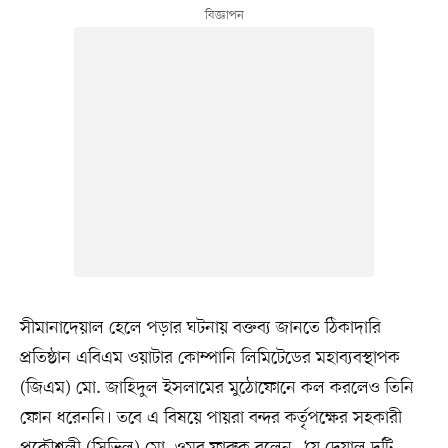
সীমানাদেয়াল হেলে পড়ার ঘটনায় বক্তব্য জানতে ঠিকাদারি
প্রতিষ্ঠান এবিএম ওয়াটার কোম্পানি লিমিটেডের মহাব্যবস্থাপক
(জিএম) মো. জাহিদুল ইসলামের মুঠোফোনে কল করলেও তিনি
ফোন ধরেননি। তবে এ বিষয়ে পায়রা বন্দর কর্তৃপক্ষের সহকারী
প্রকৌশলী (সিভিল) মো. ওমর ফারুক বলেন, ‘যে দেয়াল দুটি