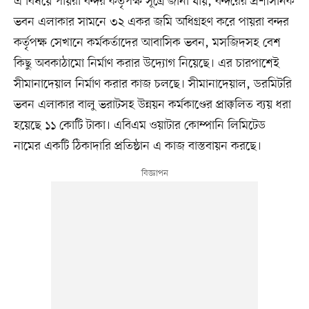
এ বিষয়ে পায়রা বন্দর কর্তৃপক্ষ সূত্রে জানা যায়, বন্দরের প্রশাসনিক
ভবন এলাকার সামনে ৩২ একর জমি অধিগ্রহণ করে পায়রা বন্দর
কর্তৃপক্ষ সেখানে কর্মকর্তাদের আবাসিক ভবন, মসজিদসহ বেশ
কিছু অবকাঠামো নির্মাণ করার উদ্যোগ নিয়েছে। এর চারপাশেই
সীমানাদেয়াল নির্মাণ করার কাজ চলছে। সীমানাদেয়াল, ডরমিটরি
ভবন এলাকার বালু ভরাটসহ উন্নয়ন কর্মকাণ্ডের প্রাক্কলিত ব্যয় ধরা
হয়েছে ১১ কোটি টাকা। এবিএম ওয়াটার কোম্পানি লিমিটেড
নামের একটি ঠিকাদারি প্রতিষ্ঠান এ কাজ বাস্তবায়ন করছে।