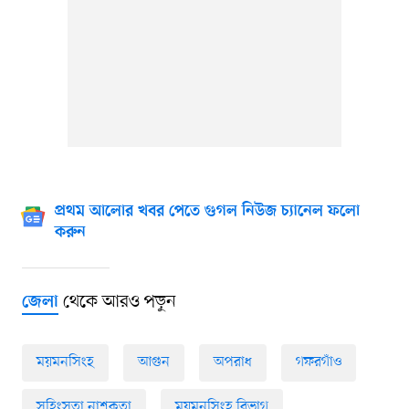
প্রথম আলোর খবর পেতে গুগল নিউজ চ্যানেল ফলো
করুন
থেকে আরও পড়ুন
জেলা
ময়মনসিংহ
আগুন
অপরাধ
গফরগাঁও
সহিংসতা নাশকতা
ময়মনসিংহ বিভাগ