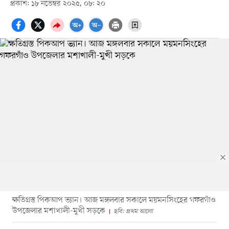
প্রকাশ: ১৮ নভেম্বর ২০২৫, ০৮: ২০
ক্ষতিগ্রস্ত পিকআপ ভ্যান। আজ মঙ্গলবার সকালে ময়মনসিংহের গফরগাঁও
উপজেলার মশাখালী-মুখী সড়কে
ছবি: প্রথম আলো