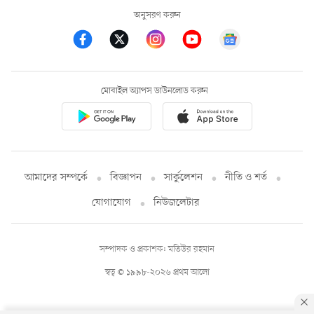
অনুসরণ করুন
মোবাইল অ্যাপস ডাউনলোড করুন
আমাদের সম্পর্কে
বিজ্ঞাপন
সার্কুলেশন
নীতি ও শর্ত
যোগাযোগ
নিউজলেটার
সম্পাদক ও প্রকাশক: মতিউর রহমান
স্বত্ব © ১৯৯৮-২০২৬ প্রথম আলো