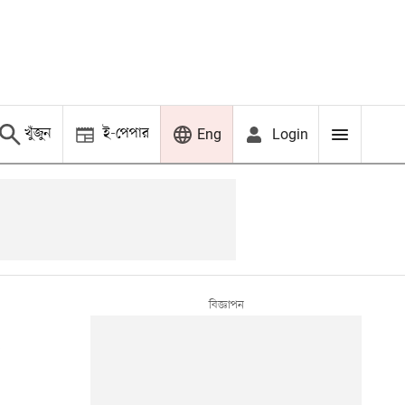
খুঁজুন
ই-পেপার
Login
Eng