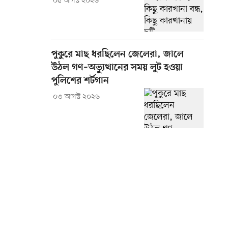
০৫ আগস্ট ২০২৬
পুকুরে মাছ ধরছিলেন জেলেরা, জালে
উঠল গণ–অভ্যুত্থানের সময় লুট হওয়া
পুলিশের শর্টগান
০৩ আগস্ট ২০২৬