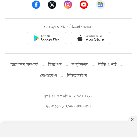
মোবাইল অ্যাপস ডাউনলোড করুন
আমাদের সম্পর্কে
বিজ্ঞাপন
সার্কুলেশন
নীতি ও শর্ত
যোগাযোগ
নিউজলেটার
সম্পাদক ও প্রকাশক: মতিউর রহমান
স্বত্ব © ১৯৯৮-২০২৬ প্রথম আলো