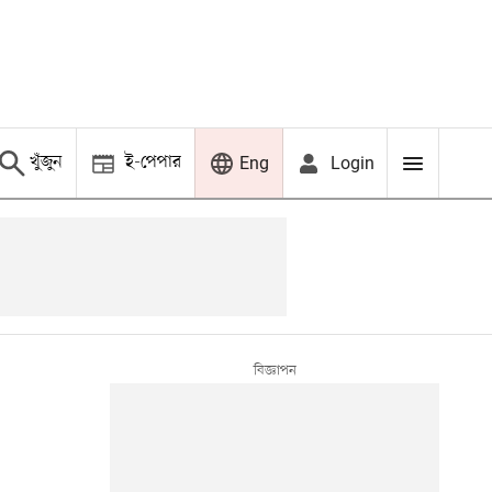
খুঁজুন
ই-পেপার
Login
Eng