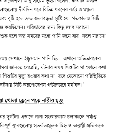
ান প্রকৌশলী আবু সায়েম ভূঁইয়া বলেন, ঘটনাটি অত্যন্ত
লাগুলোয় দীর্ঘদিন ধরে বিভিন্ন ধরনের বর্জ্য ও ময়লা
ং বৃষ্টি হলে দ্রুত জলাবদ্ধতা সৃষ্টি হয়। গতকালও সিটি
জ করছিলেন। পরিষ্কারের জন্য কিছু স্ল্যাব সরানো
ি শুরু হলে অল্প সময়ের মধ্যে পানি জমে যায়। ফলে সরানো
সময় সেখানে হাঁটুসমান পানি ছিল। এখানে অভিভাবকের
 আমরা জানতে পেরেছি, ঘটনার সময় শিশুটির মা ফোনে কথা
িশুটির মৃত্যু হওয়ার কথা না। তবে যেকোনো পরিস্থিতিতে
 এ ঘটনায় সিটি করপোরেশন গভীরভাবে মর্মাহত।’
া খোলা ড্রেনে পড়ে নারীর মৃত্যু
 দুর্ঘটনা এড়াতে নানা সংস্কারকাজ চলাকালে পর্যাপ্ত
কিপূর্ণ স্থানগুলোয় সতর্কতামূলক চিহ্ন ও অস্থায়ী প্রতিবন্ধক