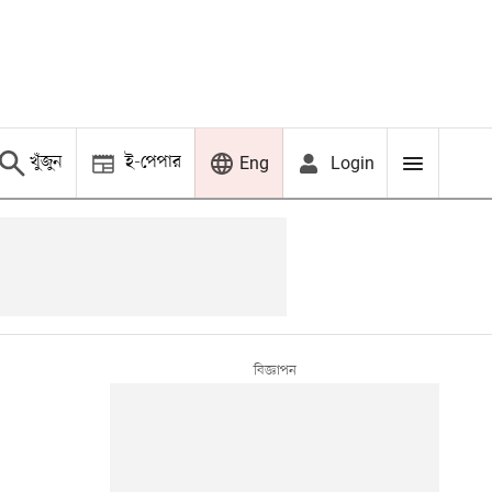
খুঁজুন
ই-পেপার
Login
Eng