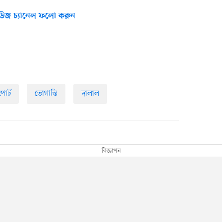
উজ চ্যানেল ফলো করুন
োর্ট
ভোগান্তি
দালাল